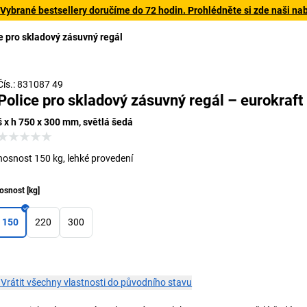
 Vybrané bestsellery doručíme do 72 hodin. Prohlédněte si zde naši na
e pro skladový zásuvný regál
Čís.: 831087 49
Police pro skladový zásuvný regál – eurokraft
š x h 750 x 300 mm, světlá šedá
nosnost 150 kg, lehké provedení
osnost
[
kg
]
150
220
300
×
Vrátit všechny vlastnosti do původního stavu