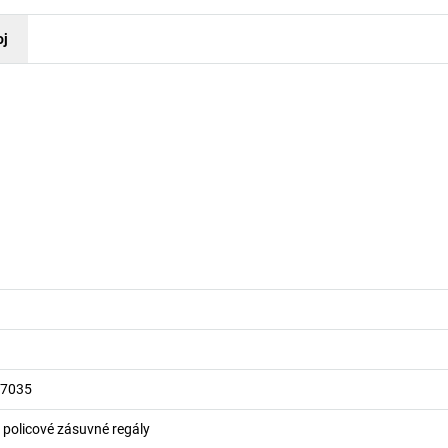
oj
 7035
o policové zásuvné regály