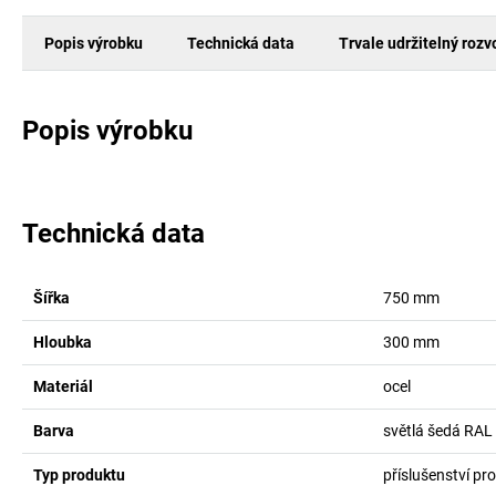
Popis výrobku
Technická data
Trvale udržitelný rozv
Popis výrobku
Technická data
Šířka
750
mm
Hloubka
300
mm
Materiál
ocel
Barva
světlá šedá RAL
Typ produktu
příslušenství pr