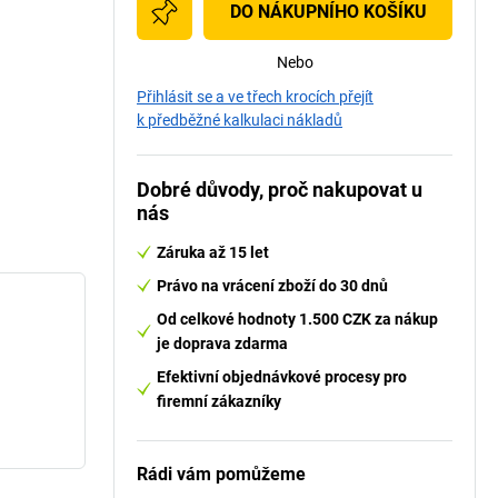
DO NÁKUPNÍHO KOŠÍKU
Nebo
Přihlásit se a ve třech krocích přejít
k předběžné kalkulaci nákladů
Dobré důvody, proč nakupovat u
nás
Záruka až 15 let
Právo na vrácení zboží do 30 dnů
Od celkové hodnoty 1.500 CZK za nákup
je doprava zdarma
Efektivní objednávkové procesy pro
firemní zákazníky
Rádi vám pomůžeme