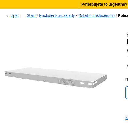
Potřebujete to urgentně?
Zpět
Start
Příslušenství: sklady
Ostatní příslušenství
Polic
N