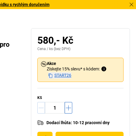
bídku s rychlým doručením
580,- Kč
 pro
Cena /
ks
(bez DPH)
Akce
Získejte 15% slevu* s kódem:
i
START26
KS
Dodací lhůta
:
10-12 pracovní dny