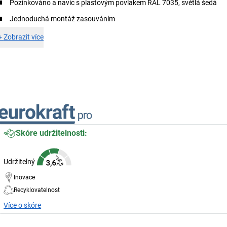
Pozinkováno a navíc s plastovým povlakem RAL 7035, světlá šedá
Jednoduchá montáž zasouváním
+
Zobrazit více
Skóre udržitelnosti:
Udržitelný
Inovace
Recyklovatelnost
Více o skóre