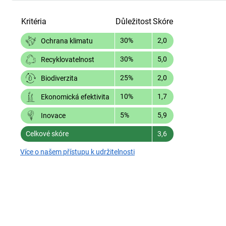
Kritéria
Důležitost
Skóre
30%
2,0
Ochrana klimatu
30%
5,0
Recyklovatelnost
25%
2,0
Biodiverzita
10%
1,7
Ekonomická efektivita
5%
5,9
Inovace
Celkové skóre
3,6
Více o našem přístupu k udržitelnosti