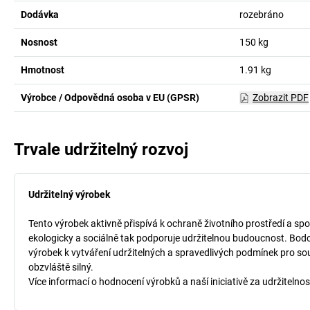
Dodávka
rozebráno
Nosnost
150
kg
Hmotnost
1.91
kg
Výrobce / Odpovědná osoba v EU (GPSR)
Zobrazit PDF
Trvale udržitelný rozvoj
Udržitelný výrobek
Tento výrobek aktivně přispívá k ochraně životního prostředí a spo
ekologicky a sociálně tak podporuje udržitelnou budoucnost. Bodo
výrobek k vytváření udržitelných a spravedlivých podmínek pro so
obzvláště silný.
Více informací o hodnocení výrobků a naší iniciativě za udržitelnos