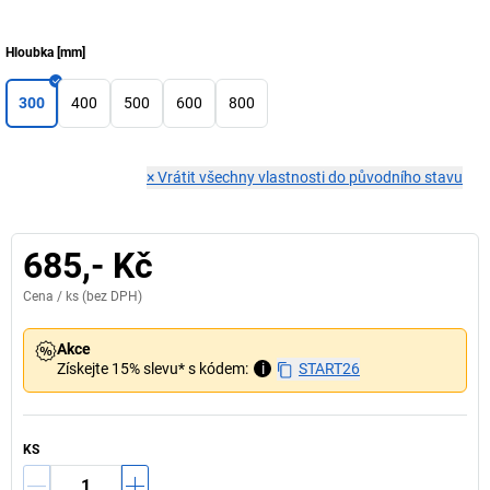
Hloubka
[
mm
]
300
400
500
600
800
×
Vrátit všechny vlastnosti do původního stavu
685,- Kč
Cena /
ks
(bez DPH)
Akce
Získejte 15% slevu* s kódem:
i
START26
KS