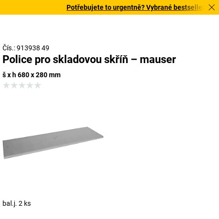
Potřebujete to urgentně? Vybrané bestsellery doru
Čís.: 913938 49
Police pro skladovou skříň – mauser
š x h 680 x 280 mm
bal.j. 2 ks