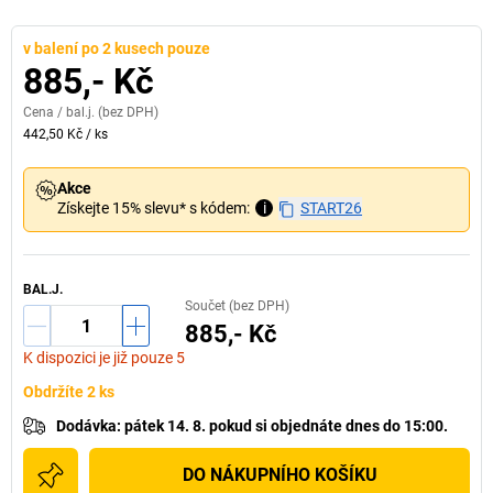
v balení po 2 kusech pouze
885,- Kč
Cena /
bal.j.
(bez DPH)
442,50 Kč
/
ks
Akce
Získejte 15% slevu* s kódem:
i
START26
BAL.J.
Součet (bez DPH)
885,- Kč
K dispozici je již pouze 5
Obdržíte 2 ks
Dodávka
:
pátek 14. 8.
pokud si
objednáte dnes do 15:00.
DO NÁKUPNÍHO KOŠÍKU