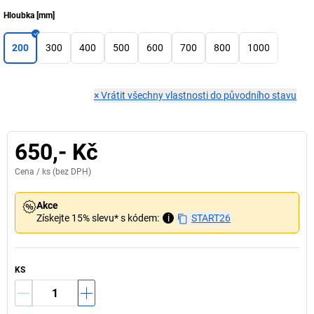
Hloubka
[
mm
]
200
300
400
500
600
700
800
1000
×
Vrátit všechny vlastnosti do původního stavu
650,- Kč
Cena /
ks
(bez DPH)
Akce
Získejte 15% slevu* s kódem:
i
START26
KS