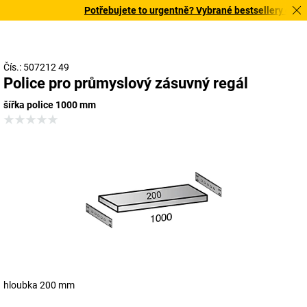
Potřebujete to urgentně? Vybrané bestsellery doručí
Čís.: 507212 49
Police pro průmyslový zásuvný regál
šířka police 1000 mm
hloubka 200 mm