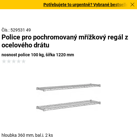
Potřebujete to urgentně? Vybrané bestsellery doru
Čís.: 529531 49
Police pro pochromovaný mřížkový regál z
ocelového drátu
nosnost police 100 kg, šířka 1220 mm
hloubka 360 mm, bal.j. 2 ks