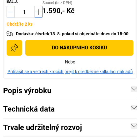
BAL.J.
Součet (bez DPH)
1.590,- Kč
Obdržíte 2 ks
Dodávka
:
čtvrtek 13. 8.
pokud si
objednáte dnes do 15:00.
DO NÁKUPNÍHO KOŠÍKU
Nebo
Přihlásit se a ve třech krocích přejít k předběžné kalkulaci nákladů
Popis výrobku
Technická data
Trvale udržitelný rozvoj