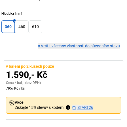
Hloubka
[
mm
]
360
460
610
×
Vrátit všechny vlastnosti do původního stavu
v balení po 2 kusech pouze
1.590,- Kč
Cena /
bal.j.
(bez DPH)
795,- Kč
/
ks
Akce
Získejte 15% slevu* s kódem:
i
START26