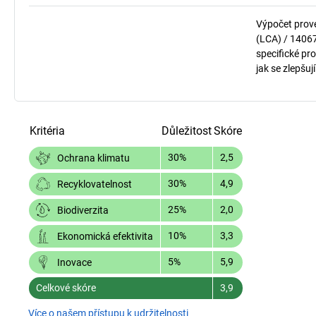
Výpočet prov
(LCA) / 1406
specifické pro
jak se zlepšuj
Kritéria
Důležitost
Skóre
30%
2,5
Ochrana klimatu
30%
4,9
Recyklovatelnost
25%
2,0
Biodiverzita
10%
3,3
Ekonomická efektivita
5%
5,9
Inovace
Celkové skóre
3,9
Více o našem přístupu k udržitelnosti