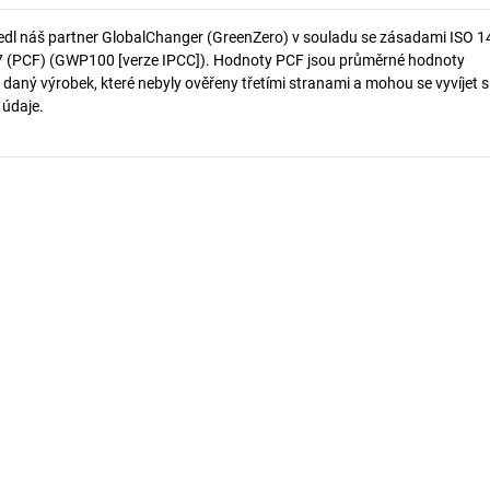
edl náš partner GlobalChanger (GreenZero) v souladu se zásadami ISO 
7 (PCF) (GWP100 [verze IPCC]). Hodnoty PCF jsou průměrné hodnoty
 daný výrobek, které nebyly ověřeny třetími stranami a mohou se vyvíjet s
í údaje.