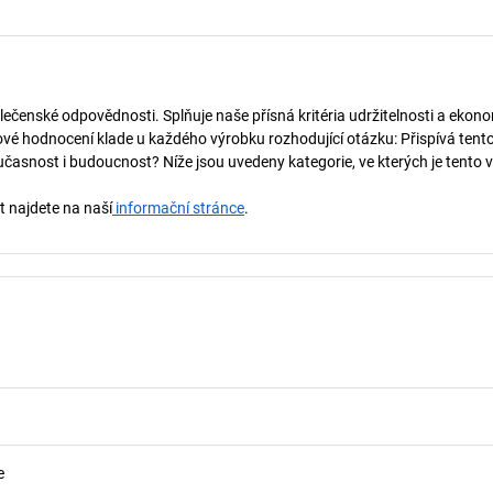
lečenské odpovědnosti. Splňuje naše přísná kritéria udržitelnosti a ekono
vé hodnocení klade u každého výrobku rozhodující otázku: Přispívá tent
učasnost i budoucnost? Níže jsou uvedeny kategorie, ve kterých je tento 
t najdete na naší
informační stránce
.
e