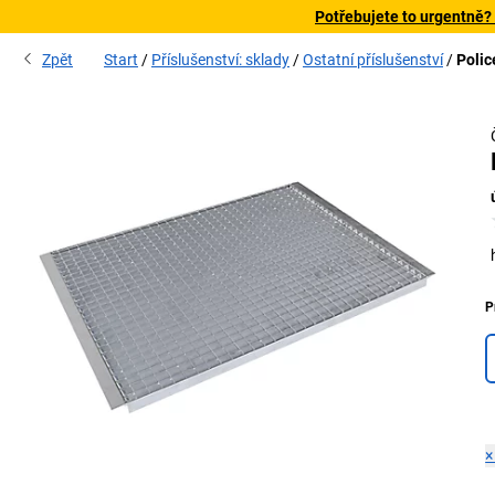
Potřebujete to urgentně?
Zpět
Start
Příslušenství: sklady
Ostatní příslušenství
Polic
P