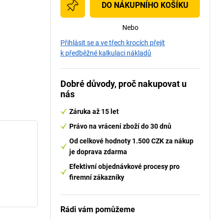
DO NÁKUPNÍHO KOŠÍKU
Nebo
Přihlásit se a ve třech krocích přejít
k předběžné kalkulaci nákladů
Dobré důvody, proč nakupovat u
nás
Záruka až 15 let
Právo na vrácení zboží do 30 dnů
Od celkové hodnoty 1.500 CZK za nákup
je doprava zdarma
Efektivní objednávkové procesy pro
firemní zákazníky
Rádi vám pomůžeme