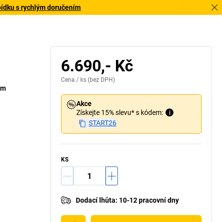
bídku s rychlým doručením
6.690,- Kč
Cena /
ks
(bez DPH)
mm
Akce
Získejte 15% slevu* s kódem:
i
START26
KS
Dodací lhůta
:
10-12 pracovní dny