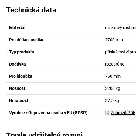
Technická data
Materiál
mřížkový rošt p
Pro délku nosníku
2700
mm
Typ produktu
příslušenství pr
Dodávka
rozebráno
Pro hloubku
750
mm
Nosnost
3200
kg
Hmotnost
37.5
kg
Výrobce / Odpovědná osoba v EU (GPSR)
Zobrazit PDF
Trvale udržitelný rozvoj