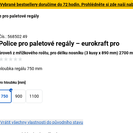
 Vybrané bestsellery doručíme do 72 hodin. Prohlédněte si zde naši na
e pro paletové regály
Čís.: 568502 49
Police pro paletové regály – eurokraft pro
úroveň z mřížkového roštu, pro délku nosníku (3 kusy x 890 mm) 2700 
hloubka regálu 750 mm
ro hloubku
[
mm
]
750
900
1100
×
Vrátit všechny vlastnosti do původního stavu