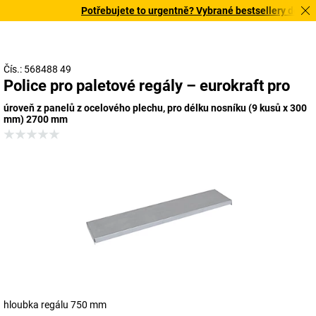
Potřebujete to urgentně? Vybrané bestsellery doručíme
Čís.: 568488 49
Police pro paletové regály – eurokraft pro
úroveň z panelů z ocelového plechu, pro délku nosníku (9 kusů x 300
mm) 2700 mm
hloubka regálu 750 mm