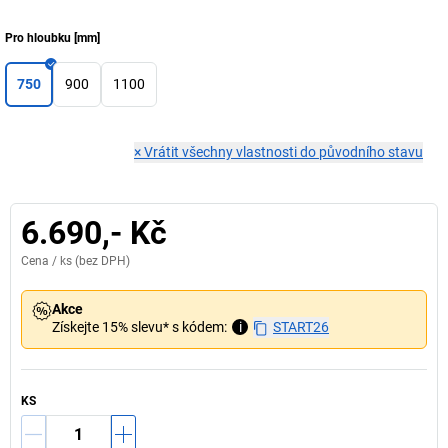
Pro hloubku
[
mm
]
750
900
1100
×
Vrátit všechny vlastnosti do původního stavu
6.690,- Kč
Cena /
ks
(bez DPH)
Akce
Získejte 15% slevu* s kódem:
i
START26
KS