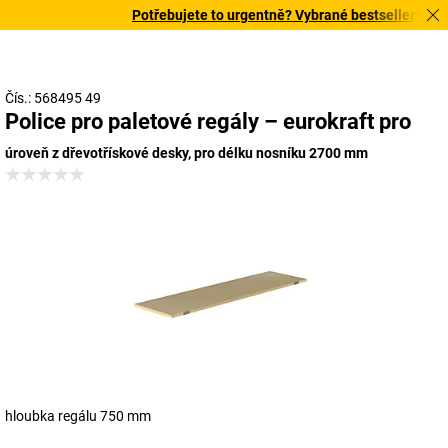
Potřebujete to urgentně? Vybrané bestsellery doruč
Čís.: 568495 49
Police pro paletové regály – eurokraft pro
úroveň z dřevotřískové desky, pro délku nosníku 2700 mm
hloubka regálu 750 mm