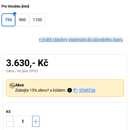
Pro hloubku
[
mm
]
750
900
1100
×
Vrátit všechny vlastnosti do původního stavu
3.630,- Kč
Cena /
ks
(bez DPH)
Akce
Získejte 15% slevu* s kódem:
i
START26
KS