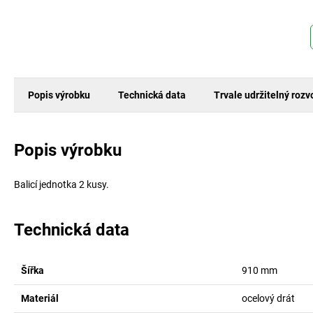
Popis výrobku
Technická data
Trvale udržitelný rozv
Popis výrobku
Balicí jednotka 2 kusy.
Technická data
Šířka
910
mm
Materiál
ocelový drát