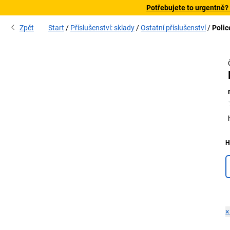
Potřebujete to urgentně?
Zpět
Start
Příslušenství: sklady
Ostatní příslušenství
Polic
H