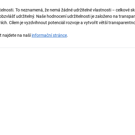
telnosti. To neznamená, že nemá žádné udržitelné vlastnosti – celkové sk
obzvlášť udržitelný. Naše hodnocení udržitelnosti je založeno na transpar
ích. Cílem je vyzdvihnout potenciál rozvoje a vytvořit větší transparentno
st najdete na naší
informační stránce
.