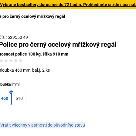
 Vybrané bestsellery doručíme do 72 hodin. Prohlédněte si zde naši na
e pro černý ocelový mřížkový regál
Čís.: 529550 49
Police pro černý ocelový mřížkový regál
nosnost police 100 kg, šířka 910 mm
hloubka 460 mm, bal.j. 2 ks
loubka
[
mm
]
460
610
×
Vrátit všechny vlastnosti do původního stavu