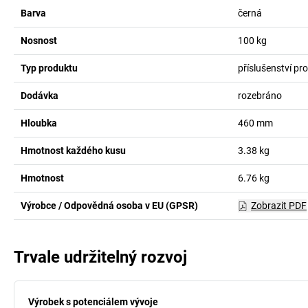
Barva
černá
Nosnost
100
kg
Typ produktu
příslušenství p
Dodávka
rozebráno
Hloubka
460
mm
Hmotnost každého kusu
3.38
kg
Hmotnost
6.76
kg
Výrobce / Odpovědná osoba v EU (GPSR)
Zobrazit PDF
Trvale udržitelný rozvoj
Výrobek s potenciálem vývoje