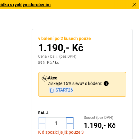
bídku s rychlým doručením
v balení po 2 kusech pouze
1.190,- Kč
Cena /
bal.j.
(bez DPH)
595,- Kč
/
ks
Akce
Získejte 15% slevu* s kódem:
i
START26
BAL.J.
Součet (bez DPH)
1.190,- Kč
K dispozici je již pouze 3