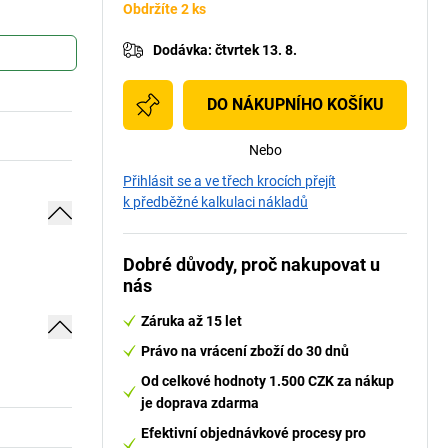
Obdržíte 2 ks
Dodávka
:
čtvrtek 13. 8.
DO NÁKUPNÍHO KOŠÍKU
Nebo
Přihlásit se a ve třech krocích přejít
k předběžné kalkulaci nákladů
Dobré důvody, proč nakupovat u
nás
Záruka až 15 let
Právo na vrácení zboží do 30 dnů
Od celkové hodnoty 1.500 CZK za nákup
je doprava zdarma
Efektivní objednávkové procesy pro