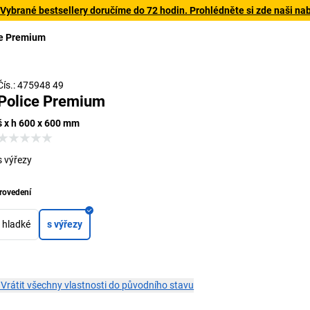
 Vybrané bestsellery doručíme do 72 hodin. Prohlédněte si zde naši na
ce Premium
Čís.: 475948 49
Police Premium
š x h 600 x 600 mm
s výřezy
rovedení
hladké
s výřezy
×
Vrátit všechny vlastnosti do původního stavu