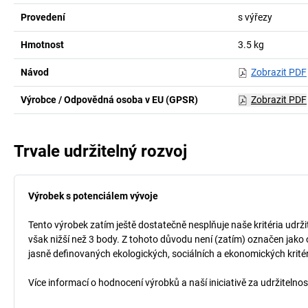
Provedení
s výřezy
Hmotnost
3.5
kg
Návod
Zobrazit PDF
Výrobce / Odpovědná osoba v EU (GPSR)
Zobrazit PDF
Trvale udržitelný rozvoj
Výrobek s potenciálem vývoje
Tento výrobek zatím ještě dostatečně nesplňuje naše kritéria udrži
však nižší než 3 body. Z tohoto důvodu není (zatím) označen jako 
jasně definovaných ekologických, sociálních a ekonomických kritéri
Více informací o hodnocení výrobků a naší iniciativě za udržitelno