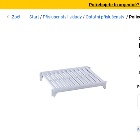
Potřebujete to urgentně?
Zpět
Start
Příslušenství: sklady
Ostatní příslušenství
Poli
P