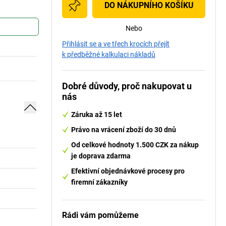
DO NÁKUPNÍHO KOŠÍKU
Nebo
Přihlásit se a ve třech krocích přejít
k předběžné kalkulaci nákladů
Dobré důvody, proč nakupovat u
nás
Záruka až 15 let
Právo na vrácení zboží do 30 dnů
Od celkové hodnoty 1.500 CZK za nákup
je doprava zdarma
Efektivní objednávkové procesy pro
firemní zákazníky
Rádi vám pomůžeme