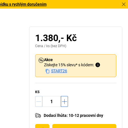
bídku s rychlým doručením
1.380,- Kč
Cena /
ks
(bez DPH)
Akce
Získejte 15% slevu* s kódem:
i
START26
KS
Dodací lhůta
:
10-12 pracovní dny