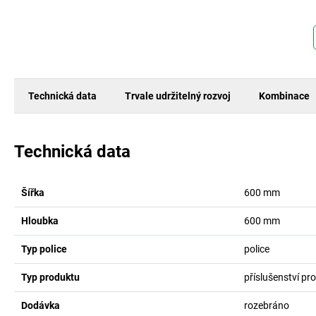
Technická data
Trvale udržitelný rozvoj
Kombinace
Technická data
Šířka
600
mm
Hloubka
600
mm
Typ police
police
Typ produktu
příslušenství p
Dodávka
rozebráno