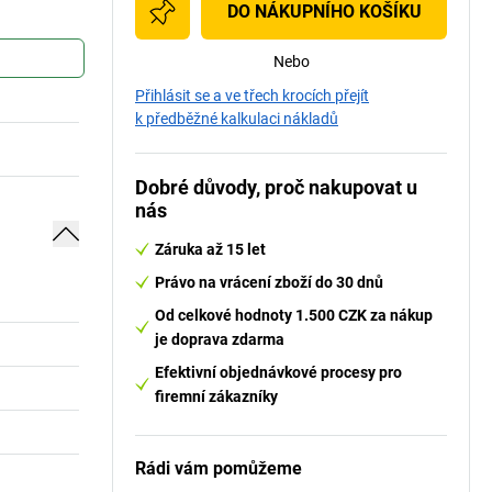
DO NÁKUPNÍHO KOŠÍKU
Nebo
Přihlásit se a ve třech krocích přejít
k předběžné kalkulaci nákladů
Dobré důvody, proč nakupovat u
nás
Záruka až 15 let
Právo na vrácení zboží do 30 dnů
Od celkové hodnoty 1.500 CZK za nákup
je doprava zdarma
Efektivní objednávkové procesy pro
firemní zákazníky
Rádi vám pomůžeme