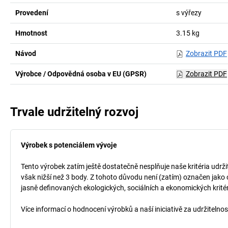
Provedení
s výřezy
Hmotnost
3.15
kg
Návod
Zobrazit PDF
Výrobce / Odpovědná osoba v EU (GPSR)
Zobrazit PDF
Trvale udržitelný rozvoj
Výrobek s potenciálem vývoje
Tento výrobek zatím ještě dostatečně nesplňuje naše kritéria udrži
však nižší než 3 body. Z tohoto důvodu není (zatím) označen jako 
jasně definovaných ekologických, sociálních a ekonomických kritéri
Více informací o hodnocení výrobků a naší iniciativě za udržitelno