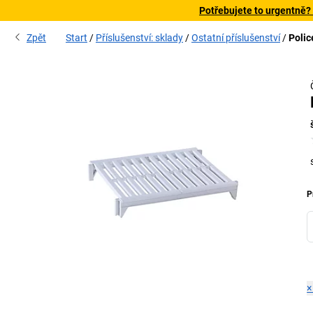
Potřebujete to urgentně?
Zpět
Start
Příslušenství: sklady
Ostatní příslušenství
Poli
P