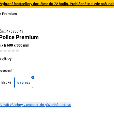
 Vybrané bestsellery doručíme do 72 hodin. Prohlédněte si zde naši na
ce Premium
Čís.: 475930 49
Police Premium
š x h 600 x 500 mm
s výřezy
rovedení
hladké
s výřezy
×
Vrátit všechny vlastnosti do původního stavu