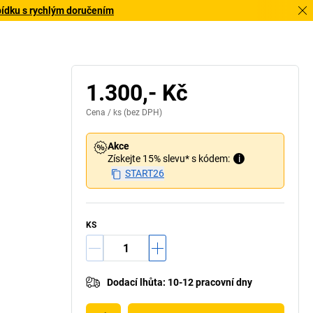
bídku s rychlým doručením
1.300,- Kč
Cena /
ks
(bez DPH)
Akce
Získejte 15% slevu* s kódem:
i
START26
KS
Dodací lhůta
:
10-12 pracovní dny