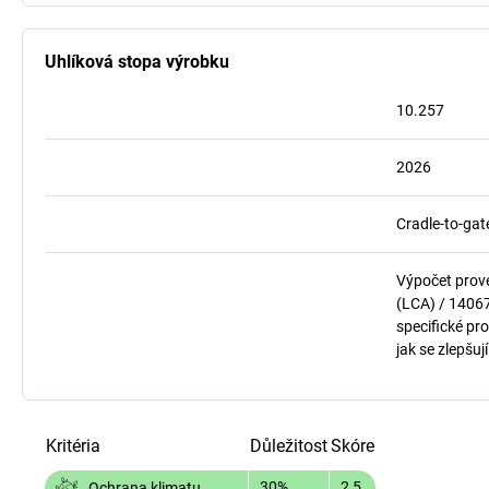
Uhlíková stopa výrobku
10.257
2026
Cradle-to-gat
Výpočet prov
(LCA) / 1406
specifické pro
jak se zlepšuj
Kritéria
Důležitost
Skóre
30%
2,5
Ochrana klimatu