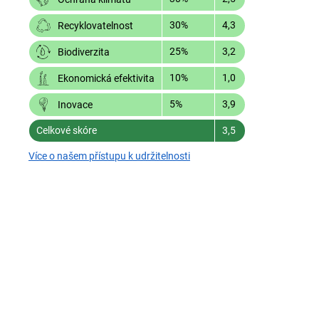
30%
4,3
Recyklovatelnost
25%
3,2
Biodiverzita
10%
1,0
Ekonomická efektivita
5%
3,9
Inovace
Celkové skóre
3,5
Více o našem přístupu k udržitelnosti