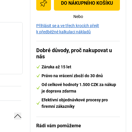
DO NÁKUPNÍHO KOŠÍKU
Nebo
Přihlásit se a ve třech krocích přejít
k předběžné kalkulaci nákladů
Dobré důvody, proč nakupovat u
nás
Záruka až 15 let
Právo na vrácení zboží do 30 dnů
Od celkové hodnoty 1.500 CZK za nákup
je doprava zdarma
Efektivní objednávkové procesy pro
firemní zákazníky
Rádi vám pomůžeme