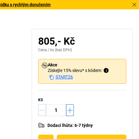
bídku s rychlým doručením
805,- Kč
Cena /
ks
(bez DPH)
Akce
Získejte 15% slevu* s kódem:
i
START26
KS
Dodací lhůta
:
6-7 týdny