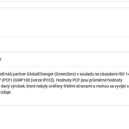
e
edl náš partner GlobalChanger (GreenZero) v souladu se zásadami ISO 
7 (PCF) (GWP100 [verze IPCC]). Hodnoty PCF jsou průměrné hodnoty
 daný výrobek, které nebyly ověřeny třetími stranami a mohou se vyvíjet s
í údaje.