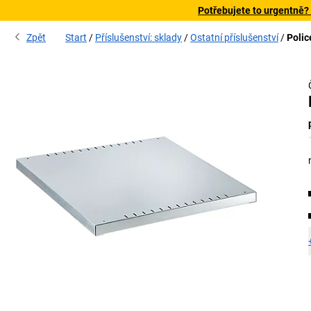
Potřebujete to urgentně?
Zpět
Start
Příslušenství: sklady
Ostatní příslušenství
Polic