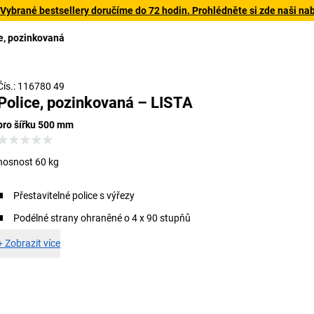
 Vybrané bestsellery doručíme do 72 hodin. Prohlédněte si zde naši na
e, pozinkovaná
Čís.: 116780 49
Police, pozinkovaná – LISTA
pro šířku 500 mm
nosnost 60 kg
Přestavitelné police s výřezy
Podélné strany ohraněné o 4 x 90 stupňů
+
Zobrazit více