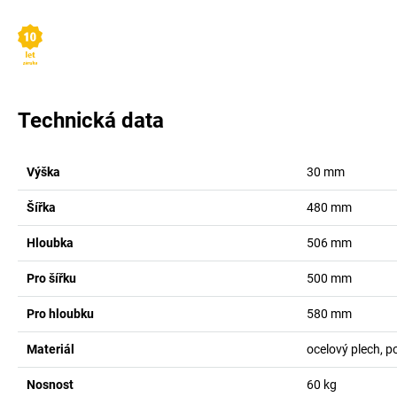
Technická data
Výška
30
mm
Šířka
480
mm
Hloubka
506
mm
Pro šířku
500
mm
Pro hloubku
580
mm
Materiál
ocelový plech, 
Nosnost
60
kg