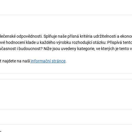
lečenské odpovědnosti. Splňuje naše přísná kritéria udržitelnosti a ekono
vé hodnocení klade u každého výrobku rozhodující otázku: Přispívá tent
učasnost i budoucnost? Níže jsou uvedeny kategorie, ve kterých je tento 
t najdete na naší
informační stránce
.