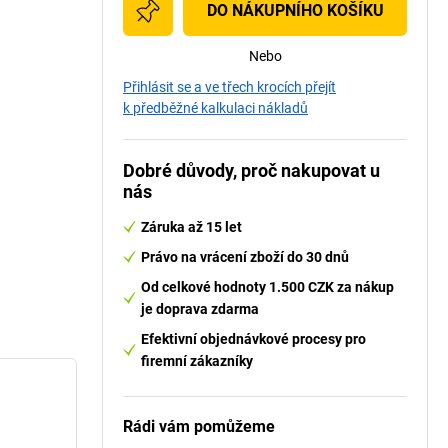
DO NÁKUPNÍHO KOŠÍKU
Nebo
Přihlásit se a ve třech krocích přejít
k předběžné kalkulaci nákladů
Dobré důvody, proč nakupovat u
nás
Záruka až 15 let
Právo na vrácení zboží do 30 dnů
Od celkové hodnoty 1.500 CZK za nákup
je doprava zdarma
Efektivní objednávkové procesy pro
firemní zákazníky
Rádi vám pomůžeme