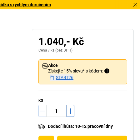
bídku s rychlým doručením
1.040,- Kč
Cena /
ks
(bez DPH)
Akce
Získejte 15% slevu* s kódem:
i
START26
KS
Dodací lhůta
:
10-12 pracovní dny