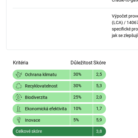
Cradle-to-gat
Výpočet prov
(LCA) / 1406
specifické pro
jak se zlepšuj
Kritéria
Důležitost
Skóre
30%
2,5
Ochrana klimatu
30%
5,3
Recyklovatelnost
25%
2,0
Biodiverzita
10%
1,7
Ekonomická efektivita
5%
5,9
Inovace
Celkové skóre
3,8