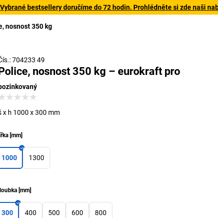
 Vybrané bestsellery doručíme do 72 hodin. Prohlédněte si zde naši na
e, nosnost 350 kg
Čís.: 704233 49
Police, nosnost 350 kg – eurokraft pro
pozinkovaný
š x h 1000 x 300 mm
ířka
[
mm
]
1000
1300
loubka
[
mm
]
300
400
500
600
800