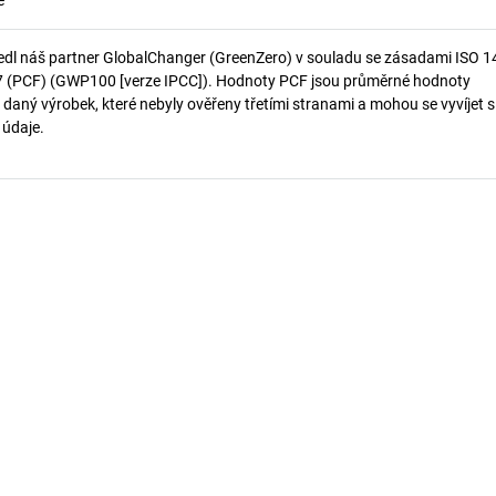
e
edl náš partner GlobalChanger (GreenZero) v souladu se zásadami ISO 
7 (PCF) (GWP100 [verze IPCC]). Hodnoty PCF jsou průměrné hodnoty
 daný výrobek, které nebyly ověřeny třetími stranami a mohou se vyvíjet s
í údaje.