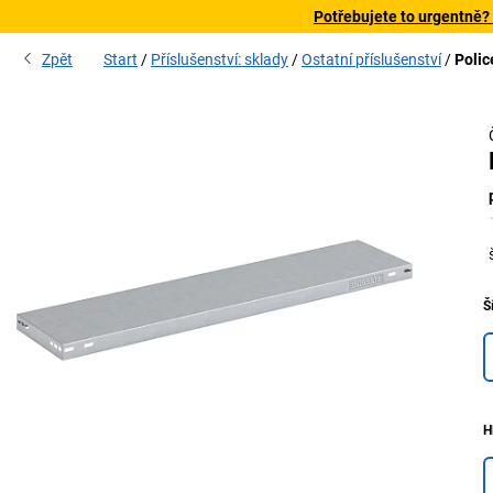
Potřebujete to urgentně?
Zpět
Start
Příslušenství: sklady
Ostatní příslušenství
Polic
Š
H