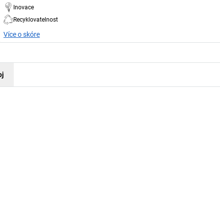
Inovace
Recyklovatelnost
Více o skóre
oj