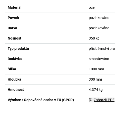
Materiál
ocel
Povrch
pozinkováno
Barva
pozinkováno
Nosnost
350
kg
Typ produktu
příslušenství pr
Dodávka
smontováno
Šířka
1000
mm
Hloubka
300
mm
Hmotnost
4.374
kg
Výrobce / Odpovědná osoba v EU (GPSR)
Zobrazit PDF