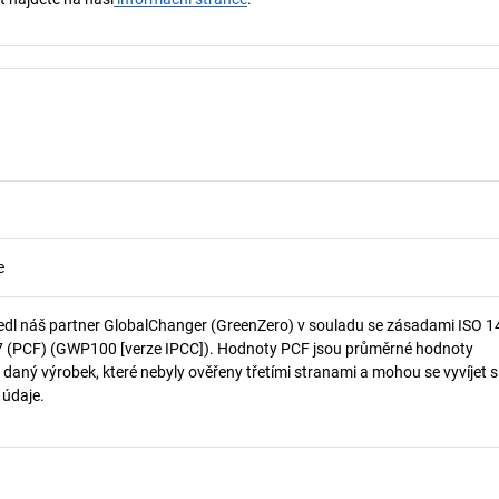
e
edl náš partner GlobalChanger (GreenZero) v souladu se zásadami ISO 
7 (PCF) (GWP100 [verze IPCC]). Hodnoty PCF jsou průměrné hodnoty
 daný výrobek, které nebyly ověřeny třetími stranami a mohou se vyvíjet s
í údaje.