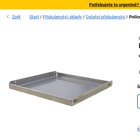
Potřebujete to urgentně?
Zpět
Start
Příslušenství: sklady
Ostatní příslušenství
Polic
Š