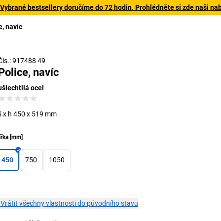
 Vybrané bestsellery doručíme do 72 hodin. Prohlédněte si zde naši na
e, navíc
Čís.: 917488 49
Police, navíc
ušlechtilá ocel
š x h 450 x 519 mm
ířka
[
mm
]
450
750
1050
×
Vrátit všechny vlastnosti do původního stavu