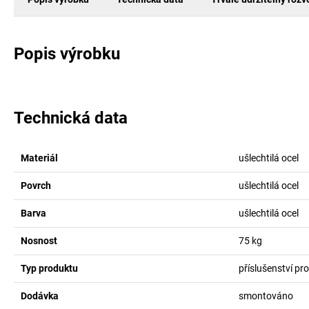
Popis výrobku
Technická data
Materiál
ušlechtilá ocel
Povrch
ušlechtilá ocel
Barva
ušlechtilá ocel
Nosnost
75
kg
Typ produktu
příslušenství pr
Dodávka
smontováno