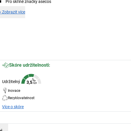
Pro skříně značky asecos
+
Zobrazit více
Skóre udržitelnosti:
Udržitelný
Inovace
Recyklovatelnost
Více o skóre
oj