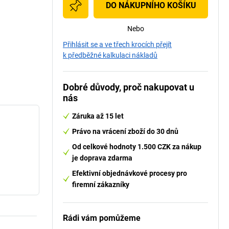
DO NÁKUPNÍHO KOŠÍKU
Nebo
Přihlásit se a ve třech krocích přejít
k předběžné kalkulaci nákladů
Dobré důvody, proč nakupovat u
nás
Záruka až 15 let
Právo na vrácení zboží do 30 dnů
Od celkové hodnoty 1.500 CZK za nákup
je doprava zdarma
Efektivní objednávkové procesy pro
firemní zákazníky
Rádi vám pomůžeme