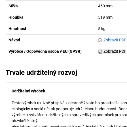
Šířka
450
mm
Hloubka
519
mm
Hmotnost
5
kg
Návod
Zobrazit PDF
Výrobce / Odpovědná osoba v EU (GPSR)
Zobrazit PDF
Trvale udržitelný rozvoj
Udržitelný výrobek
Tento výrobek aktivně přispívá k ochraně životního prostředí a spo
ekologicky a sociálně tak podporuje udržitelnou budoucnost. Bodo
výrobek k vytváření udržitelných a spravedlivých podmínek pro so
obzvláště silný.
Více informací o hodnocení výrobků a naší iniciativě za udržitelnos