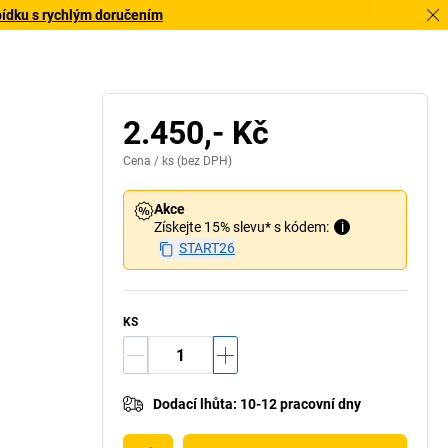
bídku s rychlým doručením
2.450,- Kč
Cena /
ks
(bez DPH)
Akce
Získejte 15% slevu* s kódem:
i
START26
KS
Dodací lhůta
:
10-12 pracovní dny