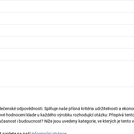
lečenské odpovědnosti. Splňuje naše přísná kritéria udržitelnosti a ekono
vé hodnocení klade u každého výrobku rozhodující otázku: Přispívá tent
učasnost i budoucnost? Níže jsou uvedeny kategorie, ve kterých je tento 
t najdete na naší
informační stránce
.