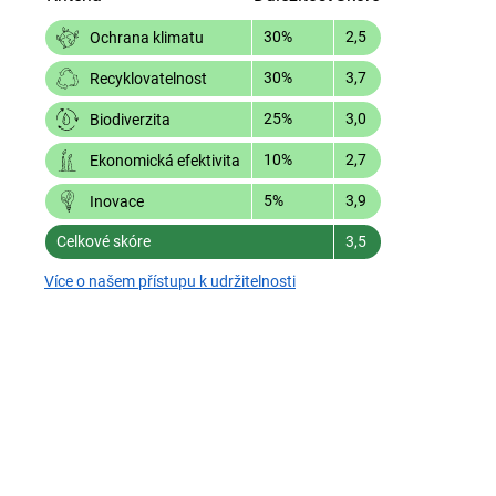
30%
2,5
Ochrana klimatu
30%
3,7
Recyklovatelnost
25%
3,0
Biodiverzita
10%
2,7
Ekonomická efektivita
5%
3,9
Inovace
Celkové skóre
3,5
Více o našem přístupu k udržitelnosti