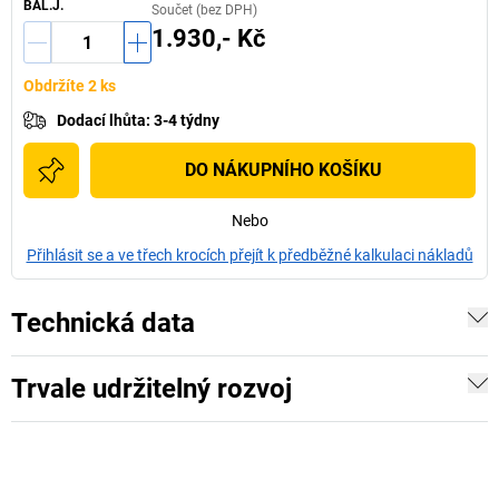
BAL.J.
Součet (bez DPH)
1.930,- Kč
Obdržíte 2 ks
Dodací lhůta
:
3-4 týdny
DO NÁKUPNÍHO KOŠÍKU
Nebo
Přihlásit se a ve třech krocích přejít k předběžné kalkulaci nákladů
Technická data
Trvale udržitelný rozvoj