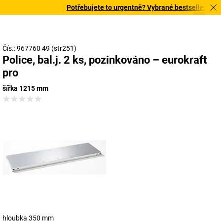
Potřebujete to urgentně? Vybrané bestsellery doruč
Čís.: 967760 49 (str251)
Police, bal.j. 2 ks, pozinkováno – eurokraft
pro
šířka 1215 mm
hloubka 350 mm