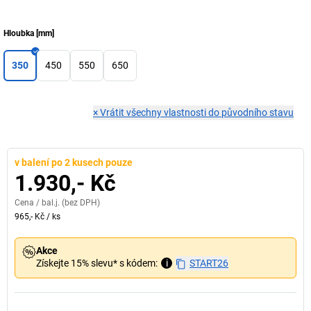
Hloubka
[
mm
]
350
450
550
650
×
Vrátit všechny vlastnosti do původního stavu
v balení po 2 kusech pouze
1.930,- Kč
Cena /
bal.j.
(bez DPH)
965,- Kč
/
ks
Akce
Získejte 15% slevu* s kódem:
i
START26