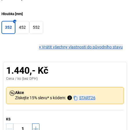
Hloubka
[
mm
]
352
452
552
×
Vrátit všechny vlastnosti do původního stavu
1.440,- Kč
Cena /
ks
(bez DPH)
Akce
Získejte 15% slevu* s kódem:
i
START26
KS