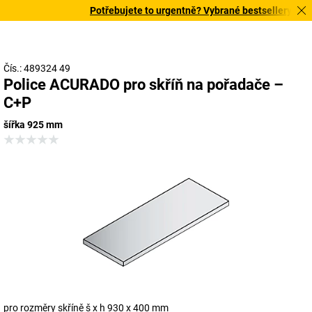
Potřebujete to urgentně? Vybrané bestsellery doručí
Čís.: 489324 49
Police ACURADO pro skříň na pořadače –
C+P
šířka 925 mm
pro rozměry skříně š x h 930 x 400 mm