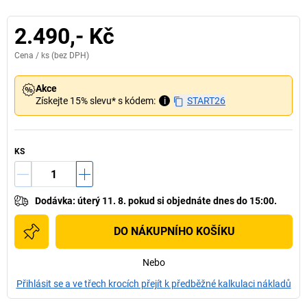
2.490,- Kč
Cena /
ks
(bez DPH)
Akce
Získejte 15% slevu* s kódem:
i
START26
KS
Dodávka
:
úterý 11. 8.
pokud si
objednáte dnes do 15:00.
DO NÁKUPNÍHO KOŠÍKU
Nebo
Přihlásit se a ve třech krocích přejít k předběžné kalkulaci nákladů