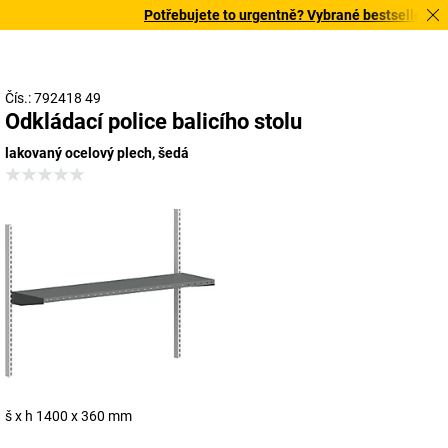
Potřebujete to urgentně? Vybrané bestsellery dor
Čís.: 792418 49
Odkládací police balicího stolu
lakovaný ocelový plech, šedá
š x h 1400 x 360 mm