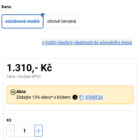
Barva
enziánová modrá
ohnivě červená
×
Vrátit všechny vlastnosti do původního stavu
1.310,- Kč
Cena /
ks
(bez DPH)
Akce
Získejte 15% slevu* s kódem:
i
START26
KS