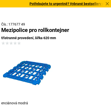
Potřebujete to urgentně? Vybrané bestsellery doručím
Čís.: 177677 49
Mezipolice pro rollkontejner
třístranné provedení, šířka 620 mm
enciánová modrá