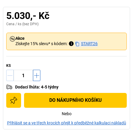
5.030,- Kč
Cena /
ks
(bez DPH)
Akce
Získejte 15% slevu* s kódem:
i
START26
KS
Dodací lhůta
:
4-5 týdny
DO NÁKUPNÍHO KOŠÍKU
Nebo
Přihlásit se a ve třech krocích přejít k předběžné kalkulaci nákladů