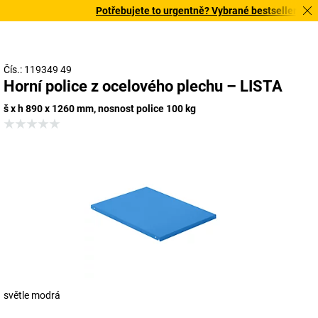
Potřebujete to urgentně? Vybrané bestsellery doruč
Čís.: 119349 49
Horní police z ocelového plechu – LISTA
š x h 890 x 1260 mm, nosnost police 100 kg
světle modrá