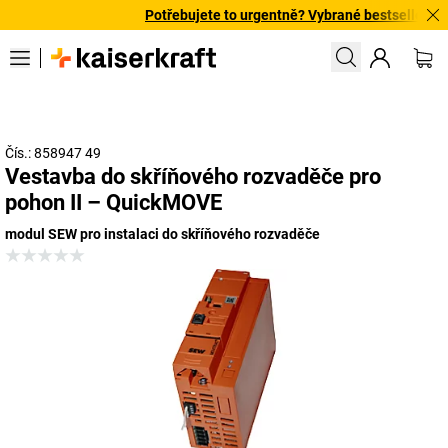
Potřebujete to urgentně? Vybrané bestsellery dor
Čís.: 858947 49
Vestavba do skříňového rozvaděče pro
pohon II – QuickMOVE
modul SEW pro instalaci do skříňového rozvaděče