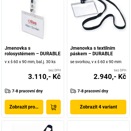
Jmenovka s
Jmenovka s textilním
rolosystémem – DURABLE
páskem – DURABLE
v x š 60 x 90 mm, bal.j. 30 ks
se svorkou, v x š 60 x 90 mm
bez DPH
bez DPH
3.110,- Kč
2.940,- Kč
7-8 pracovní dny
7-8 pracovní dny
Zobrazit produkt
Zobrazit 4 variant