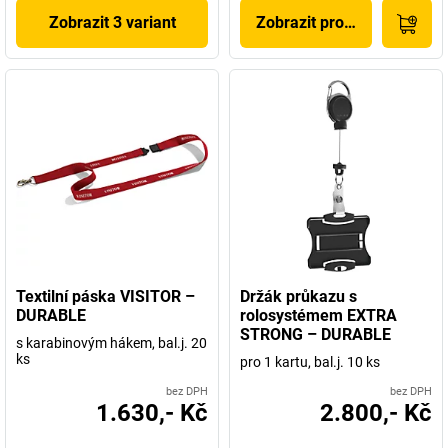
Zobrazit 3 variant
Zobrazit produkt
Textilní páska VISITOR –
Držák průkazu s
DURABLE
rolosystémem EXTRA
STRONG – DURABLE
s karabinovým hákem, bal.j. 20
ks
pro 1 kartu, bal.j. 10 ks
bez DPH
bez DPH
1.630,- Kč
2.800,- Kč