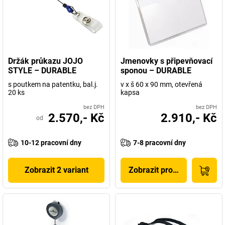
Držák průkazu JOJO
Jmenovky s připevňovací
STYLE – DURABLE
sponou – DURABLE
s poutkem na patentku, bal.j.
v x š 60 x 90 mm, otevřená
20 ks
kapsa
bez DPH
bez DPH
2.570,- Kč
2.910,- Kč
od
10-12 pracovní dny
7-8 pracovní dny
Zobrazit 2 variant
Zobrazit produkt