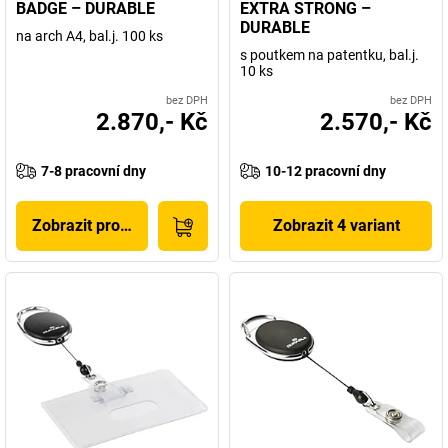
BADGE – DURABLE
EXTRA STRONG –
DURABLE
na arch A4, bal.j. 100 ks
s poutkem na patentku, bal.j.
10 ks
bez DPH
bez DPH
2.870,- Kč
2.570,- Kč
7-8 pracovní dny
10-12 pracovní dny
Zobrazit produkt
Zobrazit 4 variant