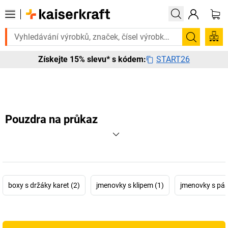
ete to urgentně? Vybrané bestsellery doručíme do 72 hodin. Prohlédně
Hledání
START26
Získejte 15% slevu* s kódem:
Pouzdra na průkaz
boxy s držáky karet (2)
jmenovky s klipem (1)
jmenovky s pá