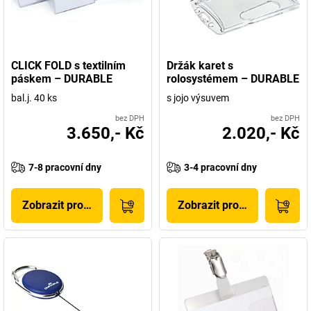
CLICK FOLD s textilním
Držák karet s
páskem – DURABLE
rolosystémem – DURABLE
bal.j. 40 ks
s jojo výsuvem
bez DPH
bez DPH
3.650,- Kč
2.020,- Kč
7-8 pracovní dny
3-4 pracovní dny
Zobrazit produkt
Zobrazit produkt