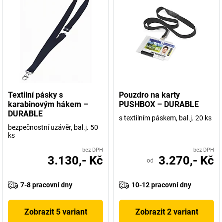
Textilní pásky s
Pouzdro na karty
karabinovým hákem –
PUSHBOX – DURABLE
DURABLE
s textilním páskem, bal.j. 20 ks
bezpečnostní uzávěr, bal.j. 50
ks
bez DPH
bez DPH
3.130,- Kč
3.270,- Kč
od
7-8 pracovní dny
10-12 pracovní dny
Zobrazit 5 variant
Zobrazit 2 variant