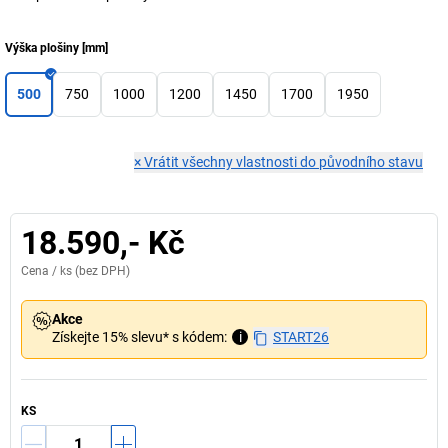
Výška plošiny
[
mm
]
500
750
1000
1200
1450
1700
1950
×
Vrátit všechny vlastnosti do původního stavu
18.590,- Kč
Cena /
ks
(bez DPH)
Akce
Získejte 15% slevu* s kódem:
i
START26
KS