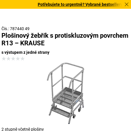
Potřebujete to urgentně? Vybrané bestsellery doručí
Čís.: 787440 49
Plošinový žebřík s protiskluzovým povrchem
R13 – KRAUSE
s výstupem z jedné strany
2 stupně včetně plošiny