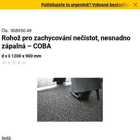
Potřebujete to urgentně? Vybrané bestsellery doruč
Čís.: 908950 49
Rohož pro zachycování nečistot, nesnadno
zápalná – COBA
d x š 1200 x 900 mm
šedá