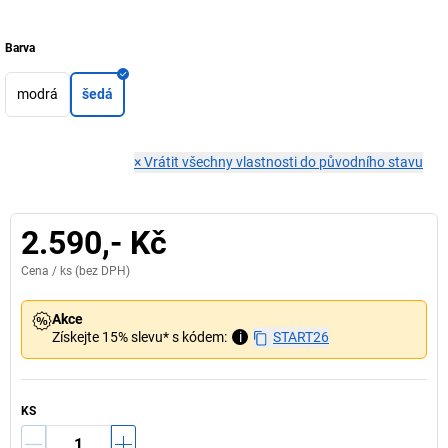
Barva
modrá
šedá
×
Vrátit všechny vlastnosti do původního stavu
2.590,- Kč
Cena /
ks
(bez DPH)
Akce
Získejte 15% slevu* s kódem:
i
START26
KS