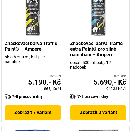
Značkovací barva Traffic
Značkovací barva Traffic
Paint® – Ampere
extra Paint® pro silné
namáhání – Ampere
obsah 500 ml, bal.j. 12
nádobek
obsah 500 ml, bal.j. 12
nádobek
bez DPH
bez DPH
5.190,- Kč
5.690,- Kč
865,- Kč
/
l
948,33 Kč
/
l
7-8 pracovní dny
7-8 pracovní dny
Zobrazit 7 variant
Zobrazit 2 variant