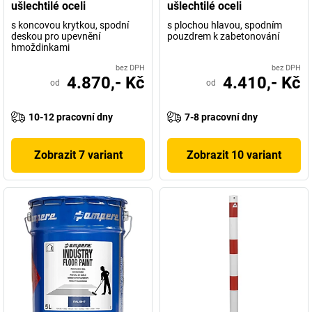
ušlechtilé oceli
ušlechtilé oceli
s koncovou krytkou, spodní
s plochou hlavou, spodním
deskou pro upevnění
pouzdrem k zabetonování
hmoždinkami
bez DPH
bez DPH
4.870,- Kč
4.410,- Kč
od
od
10-12 pracovní dny
7-8 pracovní dny
Zobrazit 7 variant
Zobrazit 10 variant