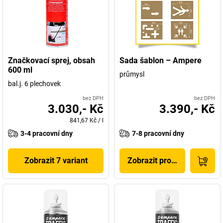
Značkovací sprej, obsah
Sada šablon – Ampere
600 ml
průmysl
bal.j. 6 plechovek
bez DPH
bez DPH
3.030,- Kč
3.390,- Kč
841,67 Kč
/
l
3-4 pracovní dny
7-8 pracovní dny
Zobrazit 7 variant
Zobrazit produkt