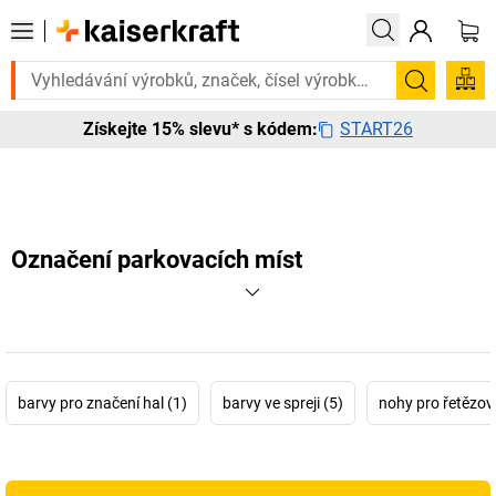
urgentně? Vybrané bestsellery doručíme do 72 hodin. Prohlédněte si z
Hledání
START26
Získejte 15% slevu* s kódem:
Označení parkovacích míst
barvy pro značení hal (1)
barvy ve spreji (5)
nohy pro řetězový