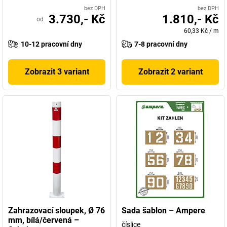
bez DPH
bez DPH
3.730,- Kč
1.810,- Kč
od
60,33 Kč
/
m
10-12 pracovní dny
7-8 pracovní dny
Zobrazit 3 variant
Zobrazit 2 variant
Zahrazovací sloupek, Ø 76
Sada šablon – Ampere
mm, bílá/červená –
číslice