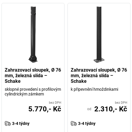
Zahrazovací sloupek, Ø 76
Zahrazovací sloupek, Ø 76
mm, železná slída –
mm, železná slída –
Schake
Schake
sklopné provedení s profilovým
k připevnění hmoždinkami
cylindrickým zámkem
bez DPH
bez DPH
5.770,- Kč
2.310,- Kč
od
3-4 týdny
3-4 týdny