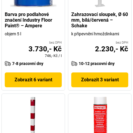
Barva pro podlahové
Zahrazovací sloupek, Ø 60
značení Industry Floor
mm, bílá/červená –
Paint® – Ampere
Schake
objem 5 l
k připevnění hmoždinkami
bez DPH
bez DPH
3.730,- Kč
2.230,- Kč
746,- Kč
/
l
7-8 pracovní dny
10-12 pracovní dny
Zobrazit 6 variant
Zobrazit 3 variant