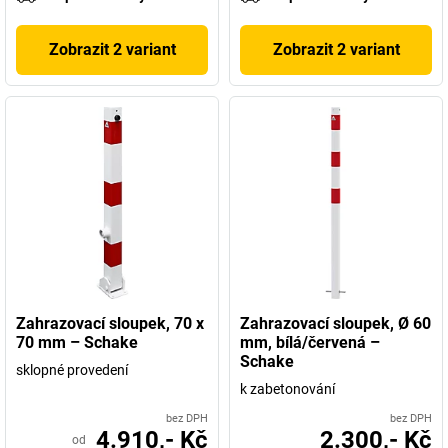
Zobrazit 2 variant
Zobrazit 2 variant
Zahrazovací sloupek, 70 x
Zahrazovací sloupek, Ø 60
70 mm – Schake
mm, bílá/červená –
Schake
sklopné provedení
k zabetonování
bez DPH
bez DPH
4.910,- Kč
2.300,- Kč
od