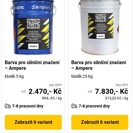
Barva pro silniční značení
Barva pro silniční značení
– Ampere
– Ampere
kbelík 5 kg
kbelík 25 kg
bez DPH
bez DPH
2.470,- Kč
7.830,- Kč
od
od
494,- Kč
/
kg
313,20 Kč
/
kg
7-8 pracovní dny
7-8 pracovní dny
Zobrazit 6 variant
Zobrazit 6 variant