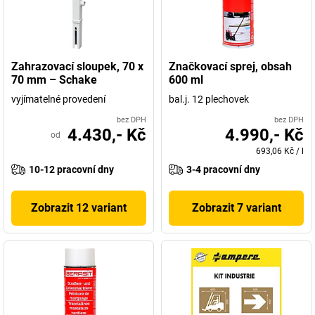
Zahrazovací sloupek, 70 x
Značkovací sprej, obsah
70 mm – Schake
600 ml
vyjímatelné provedení
bal.j. 12 plechovek
bez DPH
bez DPH
4.430,- Kč
4.990,- Kč
od
693,06 Kč
/
l
10-12 pracovní dny
3-4 pracovní dny
Zobrazit 12 variant
Zobrazit 7 variant