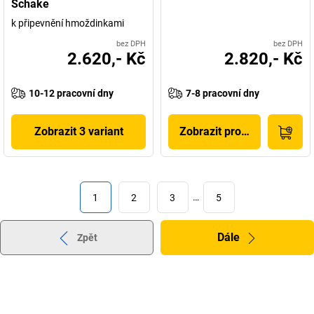
Schake
k připevnění hmoždinkami
bez DPH
bez DPH
2.620,- Kč
2.820,- Kč
10-12 pracovní dny
7-8 pracovní dny
Zobrazit 3 variant
Zobrazit produkt
1
2
3
…
5
Dále
Zpět