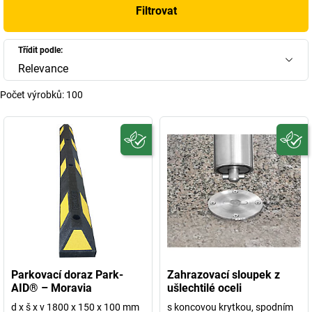
Filtrovat
Třídit podle:
Relevance
Počet výrobků:
100
Parkovací doraz Park-
Zahrazovací sloupek z
AID® – Moravia
ušlechtilé oceli
d x š x v 1800 x 150 x 100 mm
s koncovou krytkou, spodním