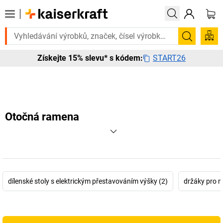
to urgentně? Vybrané bestsellery doručíme do 72 hodin. Prohlédněte s
Hledání
START26
Získejte 15% slevu* s kódem:
Otočná ramena
dílenské stoly s elektrickým přestavováním výšky (2)
držáky pro m