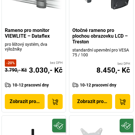
Rameno pro monitor
Otočné rameno pro
VIEWLITE – Dataflex
plochou obrazovku LCD –
Treston
pro lištový systém, dva
výložníky
standardní upevnění pro VESA
75 / 100
-
20
%
bez DPH
bez DPH
3.030,- Kč
8.450,- Kč
3.790,- Kč
10-12 pracovní dny
10-12 pracovní dny
Zobrazit produkt
Zobrazit produkt