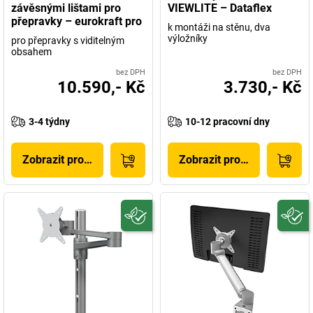
závěsnými lištami pro
VIEWLITE – Dataflex
přepravky – eurokraft pro
k montáži na stěnu, dva
výložníky
pro přepravky s viditelným
obsahem
bez DPH
bez DPH
10.590,- Kč
3.730,- Kč
3-4 týdny
10-12 pracovní dny
Zobrazit produkt
Zobrazit produkt