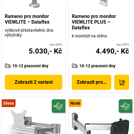
Rameno pro monitor
Rameno pro monitor
VIEWLITE – Dataflex
VIEWLITE PLUS –
Dataflex
výškově přestavitelné, dva
výložníky
k montáži na stěnu
bez DPH
bez DPH
5.030,- Kč
4.490,- Kč
10-12 pracovní dny
10-12 pracovní dny
Zobrazit 2 variant
Zobrazit produkt
Sleva
Nové