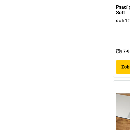
Psací 
Soft
š x h 1
7-8
Zobr