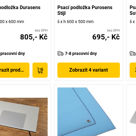
podložka Durasens
Psací podložka Purosens
Ps
Stijl
So
200 x 600 mm
š x h 600 x 500 mm
š x
bez DPH
bez DPH
805,- Kč
695,- Kč
 pracovní dny
7-8 pracovní dny
azit produkt
Zobrazit 4 variant