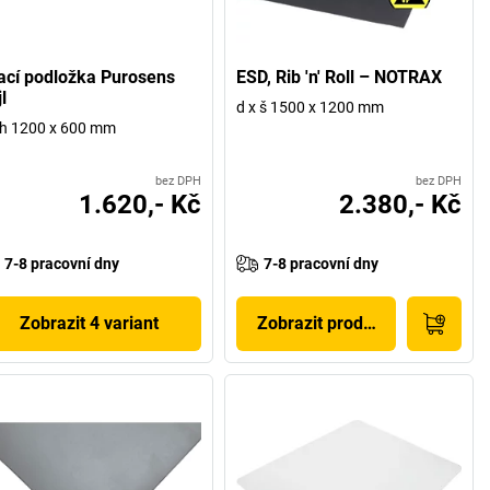
ací podložka Purosens
ESD, Rib 'n' Roll – NOTRAX
jl
d x š 1500 x 1200 mm
 h 1200 x 600 mm
bez DPH
bez DPH
1.620,- Kč
2.380,- Kč
7-8 pracovní dny
7-8 pracovní dny
Zobrazit 4 variant
Zobrazit produkt