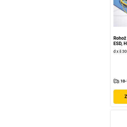
Rohož 
ESD, 
d x š 3
10-
Z