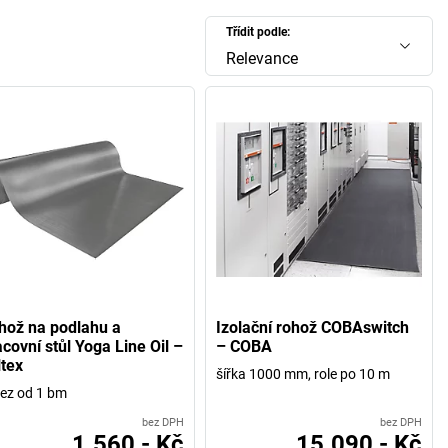
Třídit podle:
Relevance
hož na podlahu a
Izolační rohož COBAswitch
covní stůl Yoga Line Oil –
– COBA
ltex
šířka 1000 mm, role po 10 m
řez od 1 bm
bez DPH
bez DPH
1.560,- Kč
15.090,- Kč