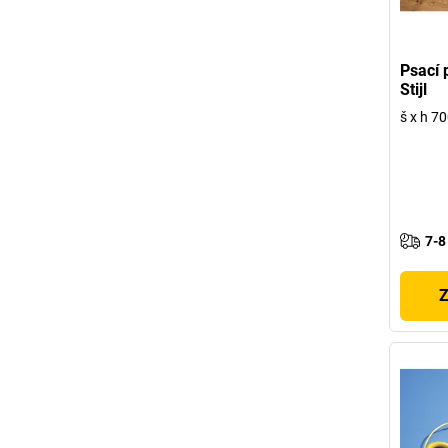
Psací 
Stijl
š x h 7
7-8
Z