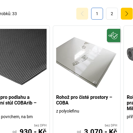
robků:
33
1
2
pro podlahu a
Rohož pro čisté prostory –
Ro
ní stůl COBArib –
COBA
pra
Mi
z polyolefinu
 povrchem, na bm
pří
bez DPH
bez DPH
930,- Kč
3.070,- Kč
od
od