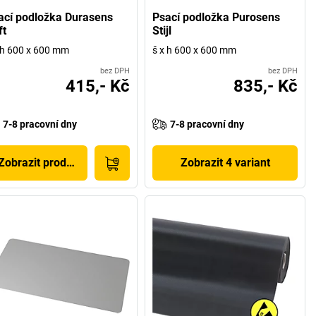
ací podložka Durasens
Psací podložka Purosens
ft
Stijl
 h 600 x 600 mm
š x h 600 x 600 mm
bez DPH
bez DPH
415,- Kč
835,- Kč
7-8 pracovní dny
7-8 pracovní dny
Zobrazit produkt
Zobrazit 4 variant