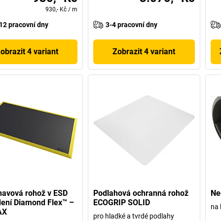
930,- Kč
/
m
12 pracovní dny
3-4 pracovní dny
obrazit 4 variant
Zobrazit 4 variant
navová rohož v ESD
Podlahová ochranná rohož
Ne
ení Diamond Flex™ –
ECOGRIP SOLID
na
AX
pro hladké a tvrdé podlahy