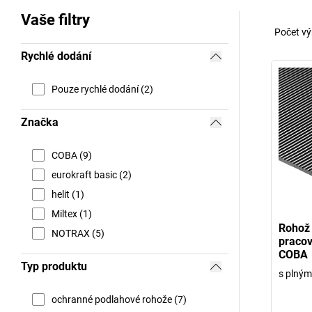
Vaše filtry
Počet vý
Rychlé dodání
Pouze rychlé dodání (2)
Značka
COBA (9)
eurokraft basic (2)
helit (1)
Miltex (1)
Rohož 
NOTRAX (5)
pracov
COBA
Typ produktu
s plným
ochranné podlahové rohože (7)