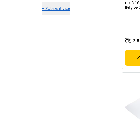
d x š 1
lišty ze
+
Zobrazit více
7-8
Z