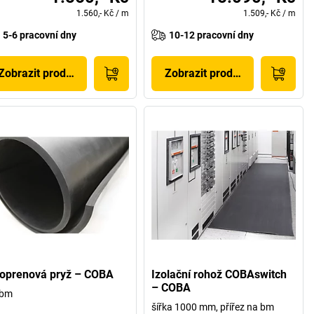
1.560,- Kč
/
m
1.509,- Kč
/
m
5-6 pracovní dny
10-12 pracovní dny
Zobrazit produkt
Zobrazit produkt
oprenová pryž – COBA
Izolační rohož COBAswitch
– COBA
 bm
šířka 1000 mm, přířez na bm