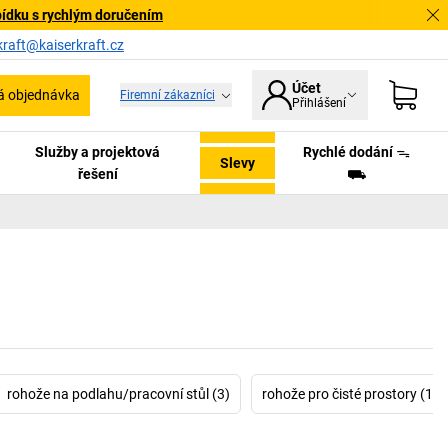
bídku s rychlým doručením
kraft@kaiserkraft.cz
Účet
á objednávka
Firemní zákazníci
Přihlášení
Služby a projektová
Rychlé dodání ᯓ
Slevy
řešení
⛟
rohože na podlahu/pracovní stůl (3)
rohože pro čisté prostory (1)