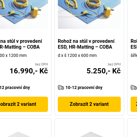
na stůl v provedení
Rohož na stůl v provedení
Ro
HR-Matting – COBA
ESD, HR-Matting – COBA
ES
000 x 1200 mm
d x š 1200 x 600 mm
šíř
bez DPH
bez DPH
16.990,- Kč
5.250,- Kč
12 pracovní dny
10-12 pracovní dny
obrazit 2 variant
Zobrazit 2 variant