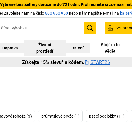
 Vybrané bestsellery doručíme do 72 hodin. Prohlédněte si zde naši na
 Zavolejte nám na číslo
800 950 950
nebo nám napište e-mail na
kaiser
Souhrnn
Hledání
Životní
Stojí za to
Doprava
Balení
prostředí
vědět
START26
Získejte 15% slevu* s kódem:
navové rohože (3)
průmyslové pryže (1)
psací podložky (11)