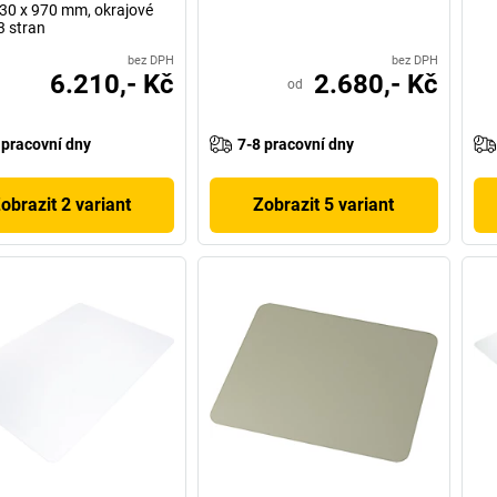
630 x 970 mm, okrajové
 3 stran
bez DPH
bez DPH
6.210,- Kč
2.680,- Kč
od
 pracovní dny
7-8 pracovní dny
obrazit 2 variant
Zobrazit 5 variant