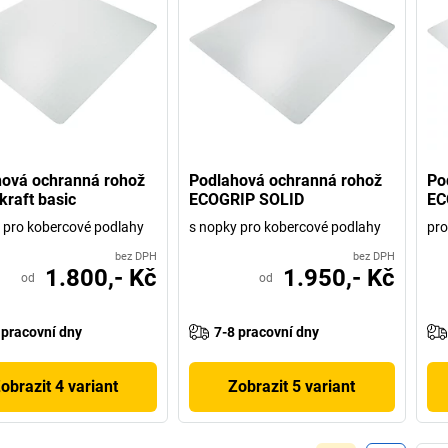
ová ochranná rohož
Podlahová ochranná rohož
Po
kraft basic
ECOGRIP SOLID
EC
 pro kobercové podlahy
s nopky pro kobercové podlahy
pro
bez DPH
bez DPH
1.800,- Kč
1.950,- Kč
od
od
 pracovní dny
7-8 pracovní dny
obrazit 4 variant
Zobrazit 5 variant