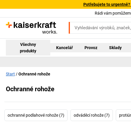
Potřebujete to urgentně?
Rádi vám pomůžeme!
Všechny
Kancelář
Provoz
Sklady
produkty
Start
Ochranné rohože
Ochranné rohože
ochranné podlahové rohože (7)
odváděcí rohože (7)
protiú