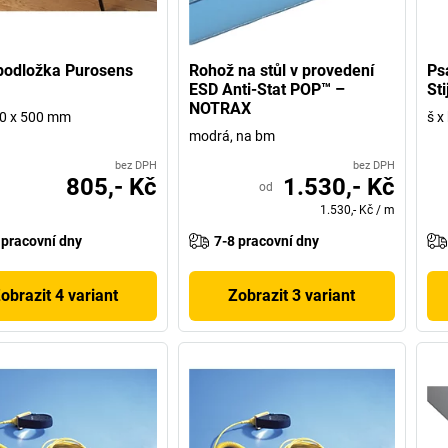
podložka Purosens
Rohož na stůl v provedení
Ps
ESD Anti-Stat POP™ –
Sti
NOTRAX
00 x 500 mm
š x
modrá, na bm
bez DPH
bez DPH
805,- Kč
1.530,- Kč
od
1.530,- Kč
/
m
 pracovní dny
7-8 pracovní dny
obrazit 4 variant
Zobrazit 3 variant