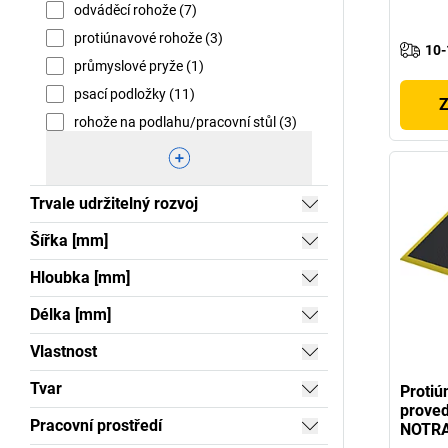
odváděcí rohože (7)
protiúnavové rohože (3)
10-
průmyslové pryže (1)
psací podložky (11)
Z
rohože na podlahu/pracovní stůl (3)
Trvale udržitelný rozvoj
Šířka [mm]
Hloubka [mm]
Délka [mm]
Vlastnost
Tvar
Protiú
proved
Pracovní prostředí
NOTR