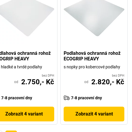
dlahová ochranná rohož
Podlahová ochranná rohož
OGRIP HEAVY
ECOGRIP HEAVY
 hladké a tvrdé podlahy
s nopky pro kobercové podlahy
bez DPH
bez DPH
2.750,- Kč
2.820,- Kč
od
od
7-8 pracovní dny
7-8 pracovní dny
Zobrazit 4 variant
Zobrazit 4 variant