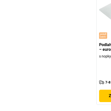
Podlah
– euro
s nopky
7-8
Z