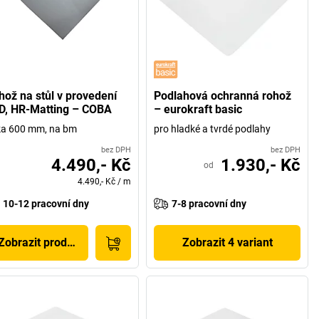
hož na stůl v provedení
Podlahová ochranná rohož
D, HR-Matting – COBA
– eurokraft basic
ka 600 mm, na bm
pro hladké a tvrdé podlahy
bez DPH
bez DPH
4.490,- Kč
1.930,- Kč
od
4.490,- Kč
/
m
10-12 pracovní dny
7-8 pracovní dny
Zobrazit produkt
Zobrazit 4 variant