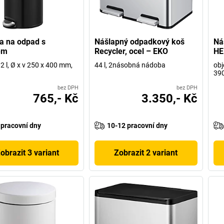
a na odpad s
Nášlapný odpadkový koš
Ná
em
Recycler, ocel – EKO
HE
2 l, Ø x v 250 x 400 mm,
44 l, 2násobná nádoba
obj
39
bez DPH
bez DPH
765,- Kč
3.350,- Kč
 pracovní dny
10-12 pracovní dny
obrazit 3 variant
Zobrazit 2 variant