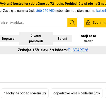
 Vybrané bestsellery doručíme do 72 hodin. Prohlédněte si zde naši na
 Zavolejte nám na číslo
800 950 950
nebo nám napište e-mail na
kaiser
Souhrnn
Hledání
Životní
Stojí za to
Doprava
Balení
prostředí
vědět
START26
Získejte 15% slevu* s kódem:
nádoby na odpad s víkem (2)
odpadkové koše s pedálem (70)