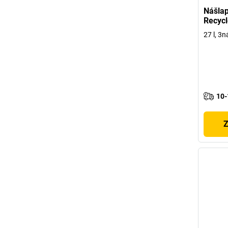
Nášla
Recycl
27 l, 3
10-
Z