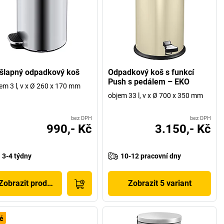
šlapný odpadkový koš
Odpadkový koš s funkcí
Push s pedálem – EKO
em 3 l, v x Ø 260 x 170 mm
objem 33 l, v x Ø 700 x 350 mm
bez DPH
bez DPH
990,- Kč
3.150,- Kč
3-4 týdny
10-12 pracovní dny
Zobrazit produkt
Zobrazit 5 variant
é