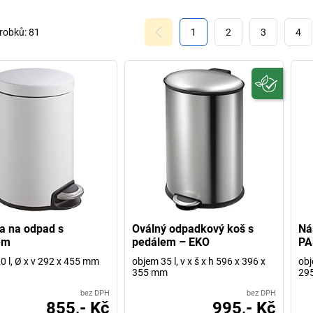
robků:
81
1
2
3
4
a na odpad s
Oválný odpadkový koš s
Ná
em
pedálem – EKO
PA
0 l, Ø x v 292 x 455 mm
objem 35 l, v x š x h 596 x 396 x
obj
355 mm
29
bez DPH
bez DPH
855,- Kč
995,- Kč