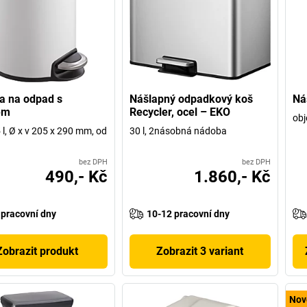
a na odpad s
Nášlapný odpadkový koš
Ná
em
Recycler, ocel – EKO
obj
 l, Ø x v 205 x 290 mm, od
30 l, 2násobná nádoba
bez DPH
bez DPH
490,- Kč
1.860,- Kč
 pracovní dny
10-12 pracovní dny
Zobrazit produkt
Zobrazit 3 variant
Nov