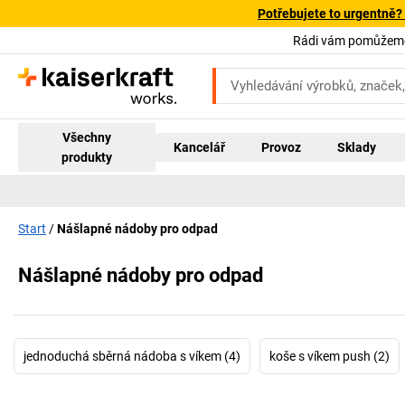
Potřebujete to urgentně?
Rádi vám pomůžeme!
Všechny
Kancelář
Provoz
Sklady
produkty
Start
Nášlapné nádoby pro odpad
Nášlapné nádoby pro odpad
jednoduchá sběrná nádoba s víkem (4)
koše s víkem push (2)