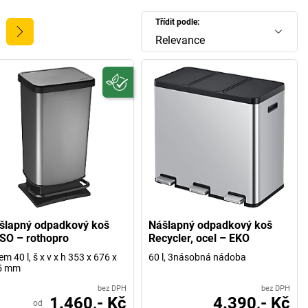
Třídit podle:
Relevance
šlapný odpadkový koš
Nášlapný odpadkový koš
SO – rothopro
Recycler, ocel – EKO
em 40 l, š x v x h 353 x 676 x
60 l, 3násobná nádoba
5 mm
bez DPH
bez DPH
1.460,- Kč
4.390,- Kč
od