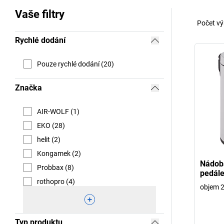
Vaše filtry
Počet vý
Rychlé dodání
Pouze rychlé dodání (20)
Značka
AIR-WOLF (1)
EKO (28)
helit (2)
Kongamek (2)
Nádob
Probbax (8)
pedál
rothopro (4)
objem 2
Typ produktu