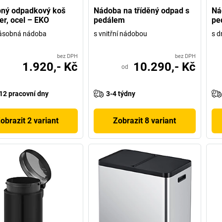
pný odpadkový koš
Nádoba na tříděný odpad s
Ná
er, ocel – EKO
pedálem
pe
násobná nádoba
s vnitřní nádobou
s d
bez DPH
bez DPH
1.920,- Kč
10.290,- Kč
od
12 pracovní dny
3-4 týdny
obrazit 2 variant
Zobrazit 8 variant