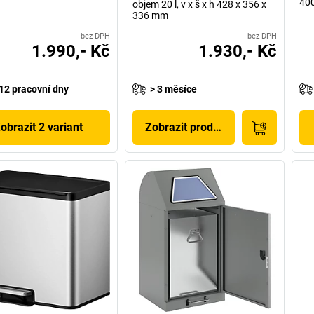
40
objem 20 l, v x š x h 428 x 356 x
336 mm
bez DPH
bez DPH
1.990,- Kč
1.930,- Kč
12 pracovní dny
> 3 měsíce
obrazit 2 variant
Zobrazit produkt