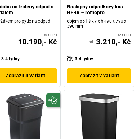
doba na tříděný odpad s
Nášlapný odpadkový koš
dálem
HERA – rothopro
ržákem pro pytle na odpad
objem 85 l, š x v x h 490 x 790 x
390 mm
bez DPH
bez DPH
10.190,- Kč
3.210,- Kč
od
3-4 týdny
3-4 týdny
Zobrazit 8 variant
Zobrazit 2 variant