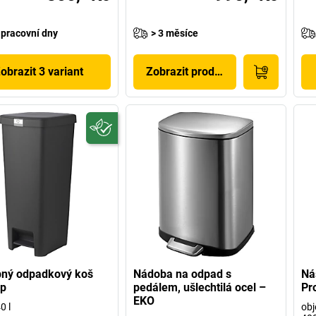
 pracovní dny
> 3 měsíce
obrazit 3 variant
Zobrazit produkt
pný odpadkový koš
Nádoba na odpad s
Ná
Up
pedálem, ušlechtilá ocel –
Pr
EKO
0 l
obj