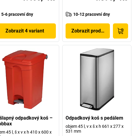
5-6 pracovní dny
10-12 pracovní dny
Zobrazit 4 variant
Zobrazit produkt
šlapný odpadkový koš –
Odpadkový koš s pedálem
obbax
objem 45 l, v x š x h 661 x 277 x
531 mm
em 45 l, š x v x h 410 x 600 x