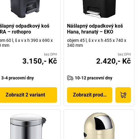
šlapný odpadkový koš
Nášlapný odpadkový koš
RA – rothopro
Hana, hranatý – EKO
em 60 l, š x v x h 390 x 690 x
objem 45 l, š x v x h 455 x 740 x
0 mm
340 mm
bez DPH
bez DPH
3.150,- Kč
2.420,- Kč
3-4 pracovní dny
10-12 pracovní dny
Zobrazit 2 variant
Zobrazit produkt