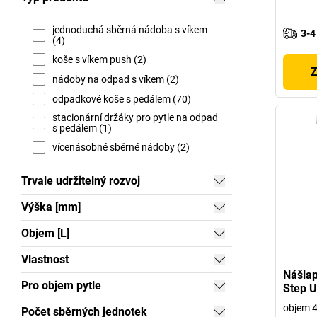
jednoduchá sběrná nádoba s víkem
3-4
(4)
koše s víkem push (2)
Z
nádoby na odpad s víkem (2)
odpadkové koše s pedálem (70)
stacionární držáky pro pytle na odpad
s pedálem (1)
vícenásobné sběrné nádoby (2)
Trvale udržitelný rozvoj
Výška [mm]
Objem [L]
Vlastnost
Nášla
Pro objem pytle
Step 
objem 4
Počet sběrných jednotek