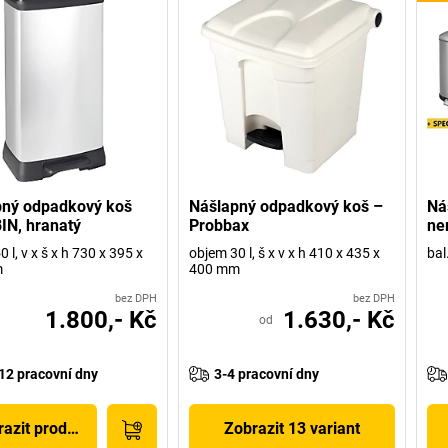
pný odpadkový koš
Nášlapný odpadkový koš –
Ná
N, hranatý
Probbax
ne
 l, v x š x h 730 x 395 x
objem 30 l, š x v x h 410 x 435 x
bal.
m
400 mm
bez DPH
bez DPH
1.800,- Kč
1.630,- Kč
od
12 pracovní dny
3-4 pracovní dny
azit produkt
Zobrazit 13 variant