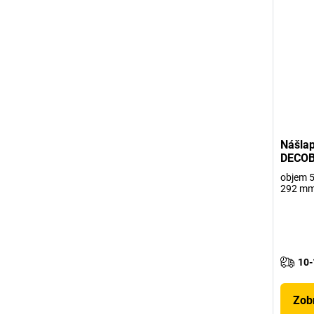
Nášla
DECOBI
objem 50
292 m
10-
Zobr