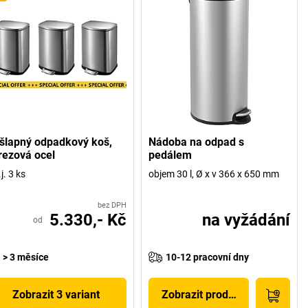
šlapný odpadkový koš,
Nádoba na odpad s
rezová ocel
pedálem
j. 3 ks
objem 30 l, Ø x v 366 x 650 mm
bez DPH
5.330,- Kč
na vyžádání
od
> 3 měsíce
10-12 pracovní dny
Zobrazit 3 variant
Zobrazit produkt