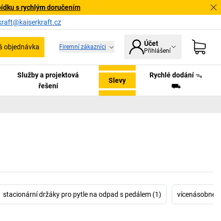
bídku s rychlým doručením
kraft@kaiserkraft.cz
Účet
á objednávka
Firemní zákazníci
Přihlášení
Služby a projektová
Rychlé dodání ᯓ
Slevy
řešení
⛟
stacionární držáky pro pytle na odpad s pedálem (1)
vícenásobné s