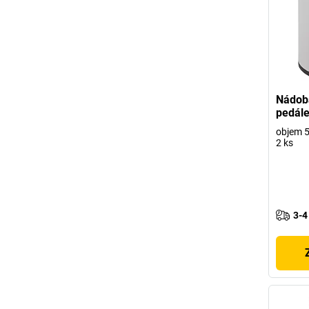
Nádob
pedál
objem 5
2 ks
3-4