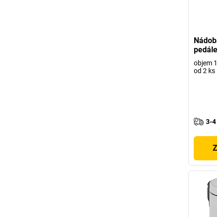
Nádob
pedál
objem 1
od 2 ks
3-4
Z