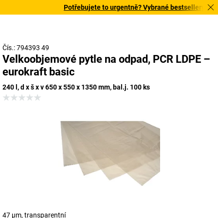
Potřebujete to urgentně? Vybrané bestsellery doruč
Čís.: 794393 49
Velkoobjemové pytle na odpad, PCR LDPE –
eurokraft basic
240 l, d x š x v 650 x 550 x 1350 mm, bal.j. 100 ks
47 µm, transparentní