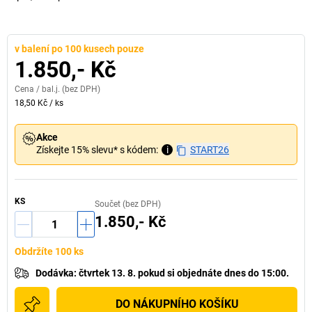
v balení po 100 kusech pouze
1.850,- Kč
Cena /
bal.j.
(bez DPH)
18,50 Kč
/
ks
Akce
Získejte 15% slevu* s kódem:
i
START26
KS
Součet (bez DPH)
1.850,- Kč
Obdržíte 100 ks
Dodávka
:
čtvrtek 13. 8.
pokud si
objednáte dnes do 15:00.
DO NÁKUPNÍHO KOŠÍKU