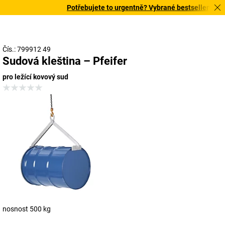
Potřebujete to urgentně? Vybrané bestsellery doruč
Čís.: 799912 49
Sudová kleština – Pfeifer
pro ležící kovový sud
nosnost 500 kg