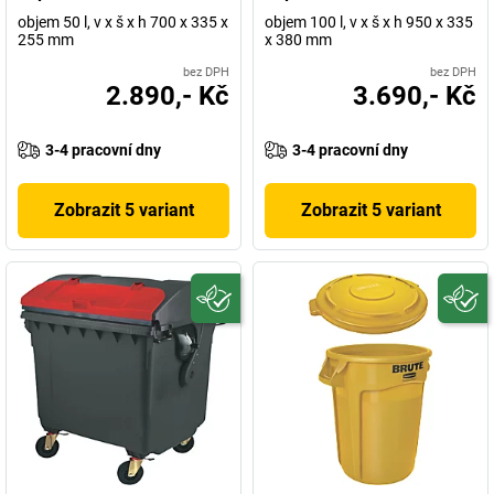
objem 50 l, v x š x h 700 x 335 x
objem 100 l, v x š x h 950 x 335
255 mm
x 380 mm
bez DPH
bez DPH
2.890,- Kč
3.690,- Kč
3-4 pracovní dny
3-4 pracovní dny
Zobrazit 5 variant
Zobrazit 5 variant