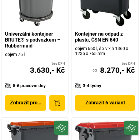
Univerzální kontejner
Kontejner na odpad z
BRUTE® s podvozkem –
plastu, ČSN EN 840
Rubbermaid
objem 660 l, š x v x h 1360 x
1235 x 765 mm
objem 75 l
bez DPH
bez DPH
3.630,- Kč
8.270,- Kč
od
5-6 pracovní dny
3-4 týdny
Zobrazit produkt
Zobrazit 6 variant