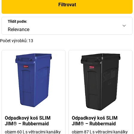
Filtrovat
Třídit podle:
Relevance
Počet výrobků:
13
Odpadkový koš SLIM
Odpadkový koš SLIM
JIM® – Rubbermaid
JIM® – Rubbermaid
objem 60 l, s větracími kanálky
objem 87 l, s větracími kanálky