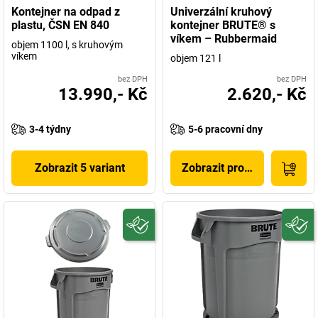
Kontejner na odpad z
Univerzální kruhový
plastu, ČSN EN 840
kontejner BRUTE® s
víkem – Rubbermaid
objem 1100 l, s kruhovým
víkem
objem 121 l
bez DPH
bez DPH
13.990,- Kč
2.620,- Kč
3-4 týdny
5-6 pracovní dny
Zobrazit 5 variant
Zobrazit produkt