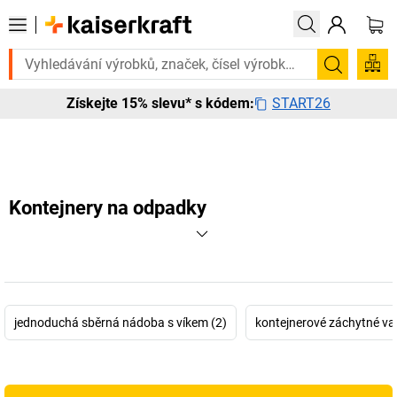
jete to urgentně? Vybrané bestsellery doručíme do 72 hodin. Prohlédn
Hledání
START26
Získejte 15% slevu* s kódem:
Kontejnery na odpadky
jednoduchá sběrná nádoba s víkem (2)
kontejnerové záchytné va