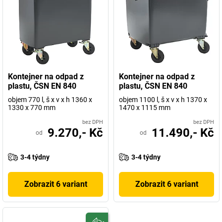
Kontejner na odpad z
Kontejner na odpad z
plastu, ČSN EN 840
plastu, ČSN EN 840
objem 770 l, š x v x h 1360 x
objem 1100 l, š x v x h 1370 x
1330 x 770 mm
1470 x 1115 mm
bez DPH
bez DPH
9.270,- Kč
11.490,- Kč
od
od
3-4 týdny
3-4 týdny
Zobrazit 6 variant
Zobrazit 6 variant