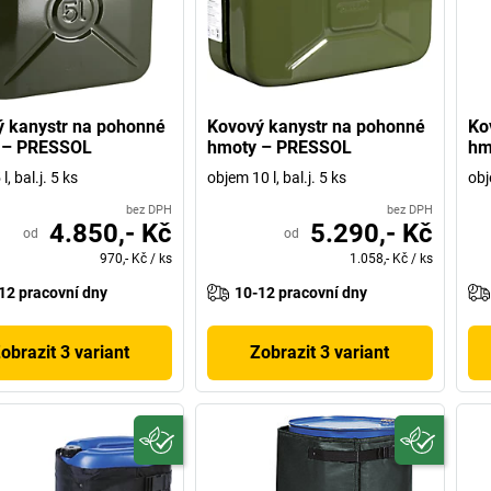
 kanystr na pohonné
Kovový kanystr na pohonné
Ko
 – PRESSOL
hmoty – PRESSOL
hm
l, bal.j. 5 ks
objem 10 l, bal.j. 5 ks
obj
bez DPH
bez DPH
4.850,- Kč
5.290,- Kč
od
od
970,- Kč
/
ks
1.058,- Kč
/
ks
12 pracovní dny
10-12 pracovní dny
obrazit 3 variant
Zobrazit 3 variant