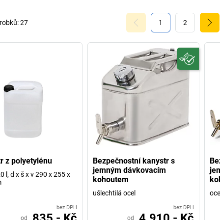
robků:
27
1
2
r z polyetylénu
Bezpečnostní kanystr s
Be
jemným dávkovacím
je
 l, d x š x v 290 x 255 x
kohoutem
ko
m
ušlechtilá ocel
oce
bez DPH
bez DPH
835,- Kč
4.910,- Kč
od
od