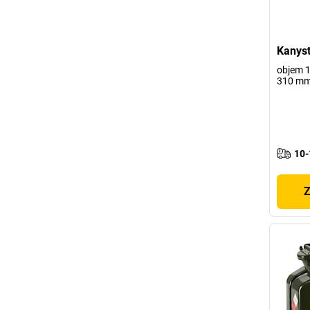
Kanyst
objem 10
310 m
10-
Z