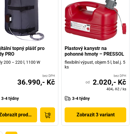
itální topný plášť pro
Plastový kanystr na
dy PRO
pohonné hmoty – PRESSOL
y 200 – 220 l, 1100 W
flexibilní výpust, objem 5 l, bal.j. 5
ks
bez DPH
bez DPH
36.990,- Kč
2.020,- Kč
od
404,- Kč
/
ks
3-4 týdny
3-4 týdny
Zobrazit produkt
Zobrazit 3 variant