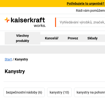
Potřebujete to urgentně?
Rádi vám pomůžeme!
Všechny
Kancelář
Provoz
Sklady
produkty
Start
Kanystry
Kanystry
bezpečnostní nádoby (6)
kanystry (10)
kanystry na pohon