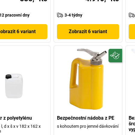
12 pracovní dny
3-4 týdny
obrazit 6 variant
Zobrazit 6 variant
r z polyetylénu
Bezpečnostní nádoba z PE
Be
šr
l, d x š x v 182 x 162 x
s kohoutem pro jemné dávkování
vy
m