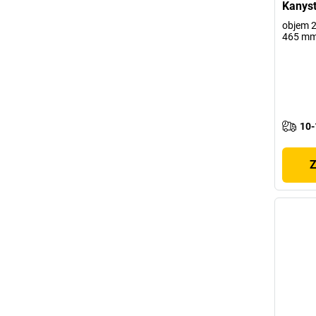
Kanyst
objem 25
465 m
10-
Z