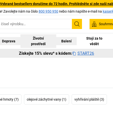
 Vybrané bestsellery doručíme do 72 hodin. Prohlédněte si zde naši na
 Zavolejte nám na číslo
800 950 950
nebo nám napište e-mail na
kaiser
Souhrnn
Hledání
Životní
Stojí za to
Doprava
Balení
prostředí
vědět
START26
Získejte 15% slevu* s kódem:
né hmoty (7)
olejové záchytné vany (1)
vyhřívání pláště (3)