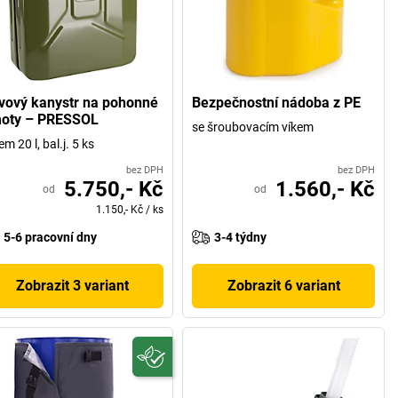
vový kanystr na pohonné
Bezpečnostní nádoba z PE
oty – PRESSOL
se šroubovacím víkem
em 20 l, bal.j. 5 ks
bez DPH
bez DPH
5.750,- Kč
1.560,- Kč
od
od
1.150,- Kč
/
ks
5-6 pracovní dny
3-4 týdny
Zobrazit 3 variant
Zobrazit 6 variant