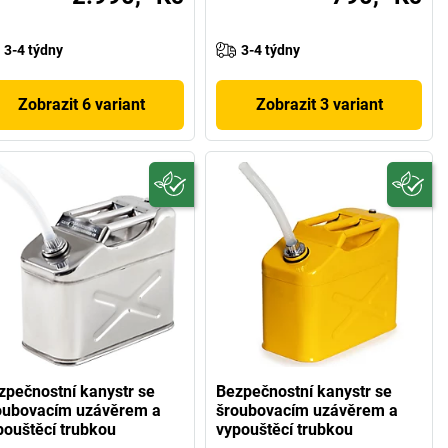
3-4 týdny
3-4 týdny
Zobrazit 6 variant
Zobrazit 3 variant
zpečnostní kanystr se
Bezpečnostní kanystr se
oubovacím uzávěrem a
šroubovacím uzávěrem a
pouštěcí trubkou
vypouštěcí trubkou