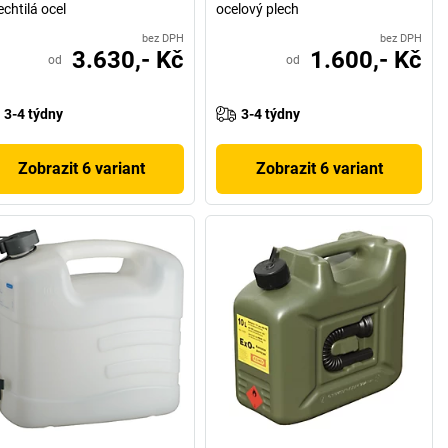
echtilá ocel
ocelový plech
bez DPH
bez DPH
3.630,- Kč
1.600,- Kč
od
od
3-4 týdny
3-4 týdny
Zobrazit 6 variant
Zobrazit 6 variant