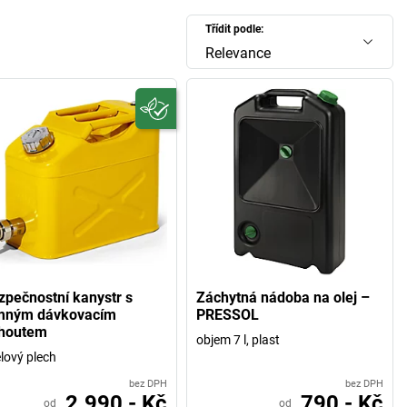
Třídit podle:
Relevance
zpečnostní kanystr s
Záchytná nádoba na olej –
mným dávkovacím
PRESSOL
houtem
objem 7 l, plast
lový plech
bez DPH
bez DPH
2.990,- Kč
790,- Kč
od
od