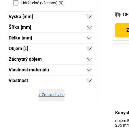
Udržitelné (všechny) (9)
10-
Výška [mm]
Šířka [mm]
Z
Délka [mm]
Objem [L]
Záchytný objem
Vlastnost materiálu
Vlastnost
+
Zobrazit více
Kanyst
objem 5 
235 m