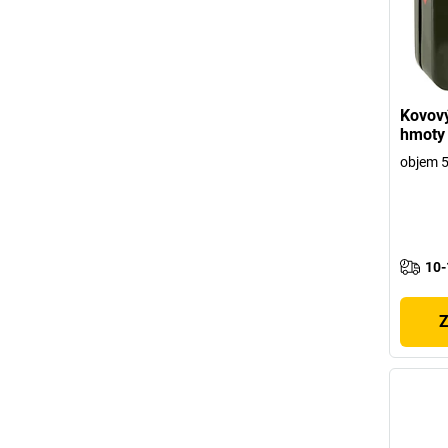
Kovový
hmoty
objem 5 
10-
Z