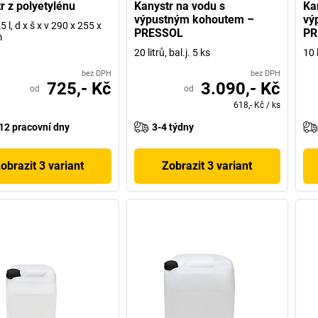
r z polyetylénu
Kanystr na vodu s
Ka
výpustným kohoutem –
vý
 l, d x š x v 290 x 255 x
PRESSOL
PR
m
20 litrů, bal.j. 5 ks
10 l
bez DPH
bez DPH
725,- Kč
3.090,- Kč
od
od
618,- Kč
/
ks
12 pracovní dny
3-4 týdny
obrazit 3 variant
Zobrazit 3 variant