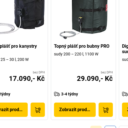
plášť pro kanystry
Topný plášť pro bubny PRO
Dig
su
sudy 200 – 220 l, 1100 W
 25 – 30 l, 200 W
sud
bez DPH
bez DPH
17.090,- Kč
29.090,- Kč
 týdny
3-4 týdny
azit produkt
Zobrazit produkt