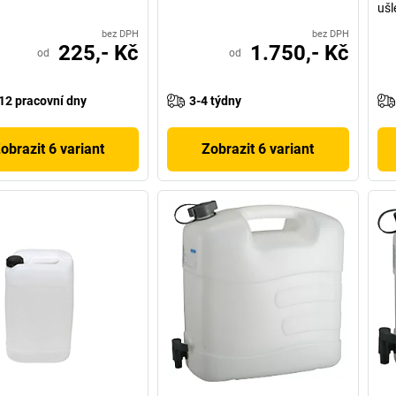
ušl
bez DPH
bez DPH
225,- Kč
1.750,- Kč
od
od
12 pracovní dny
3-4 týdny
obrazit 6 variant
Zobrazit 6 variant