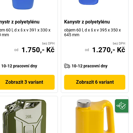
nystr z polyetylénu
Kanystr z polyetylénu
em 60 l, d x š x v 391 x 330 x
objem 60 l, d x š x v 395 x 350 x
0 mm
645 mm
bez DPH
bez DPH
1.750,- Kč
1.270,- Kč
od
od
10-12 pracovní dny
10-12 pracovní dny
Zobrazit 3 variant
Zobrazit 6 variant