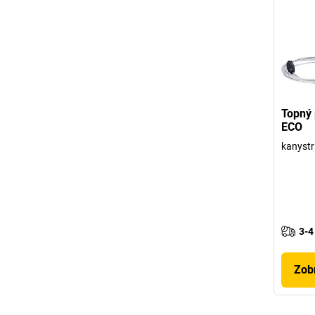
Topný 
ECO
kanystr
3-4
Zobr