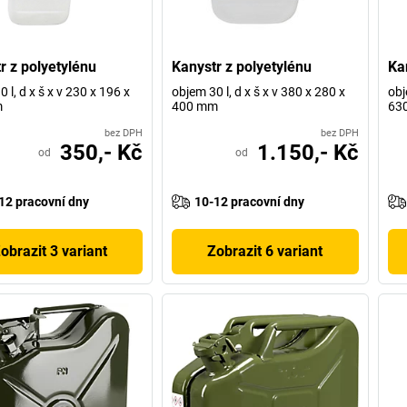
r z polyetylénu
Kanystr z polyetylénu
Ka
 l, d x š x v 230 x 196 x
objem 30 l, d x š x v 380 x 280 x
obj
m
400 mm
63
bez DPH
bez DPH
350,- Kč
1.150,- Kč
od
od
12 pracovní dny
10-12 pracovní dny
obrazit 3 variant
Zobrazit 6 variant