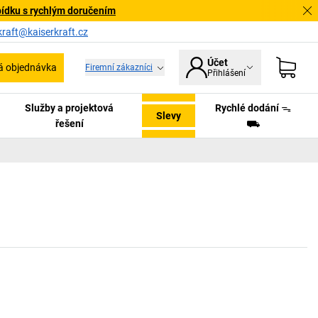
bídku s rychlým doručením
kraft@kaiserkraft.cz
Účet
á objednávka
Firemní zákazníci
Přihlášení
Služby a projektová
Rychlé dodání ᯓ
Slevy
řešení
⛟