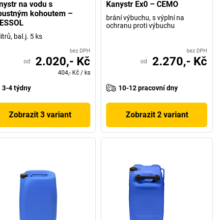
nystr na vodu s
Kanystr Ex0 – CEMO
pustným kohoutem –
brání výbuchu, s výplní na
ESSOL
ochranu proti výbuchu
itrů, bal.j. 5 ks
bez DPH
bez DPH
2.020,- Kč
2.270,- Kč
od
od
404,- Kč
/
ks
3-4 týdny
10-12 pracovní dny
Zobrazit 3 variant
Zobrazit 2 variant