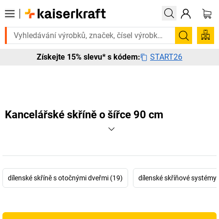
o urgentně? Vybrané bestsellery doručíme do 72 hodin. Prohlédněte si
Hledání
START26
Získejte 15% slevu* s kódem:
Kancelářské skříně o šířce 90 cm
dílenské skříně s otočnými dveřmi (19)
dílenské skříňové systémy 