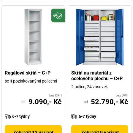
Regálová skříň – C+P
Skříň na materiál z
ocelového plechu – C+P
se 4 pozinkovanými policemi
2 police, 24 zásuvek
bez DPH
bez DPH
9.090,- Kč
52.790,- Kč
od
od
6-7 týdny
6-7 týdny
Zobrazit 12 variant
Zobrazit 8 variant