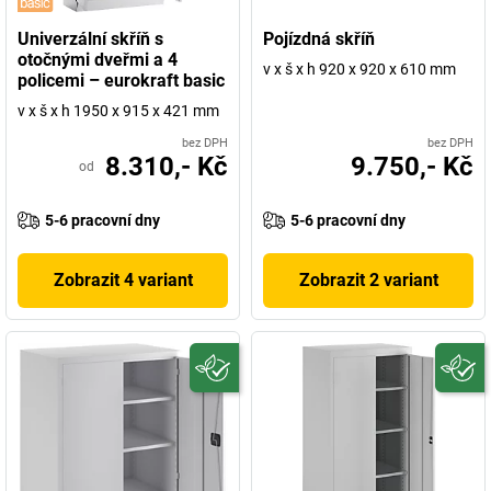
Univerzální skříň s
Pojízdná skříň
otočnými dveřmi a 4
v x š x h 920 x 920 x 610 mm
policemi – eurokraft basic
v x š x h 1950 x 915 x 421 mm
bez DPH
bez DPH
8.310,- Kč
9.750,- Kč
od
5-6 pracovní dny
5-6 pracovní dny
Zobrazit 4 variant
Zobrazit 2 variant