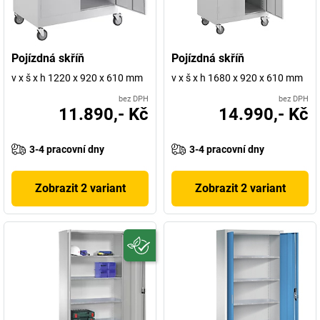
Pojízdná skříň
Pojízdná skříň
v x š x h 1220 x 920 x 610 mm
v x š x h 1680 x 920 x 610 mm
bez DPH
bez DPH
11.890,- Kč
14.990,- Kč
3-4 pracovní dny
3-4 pracovní dny
Zobrazit 2 variant
Zobrazit 2 variant