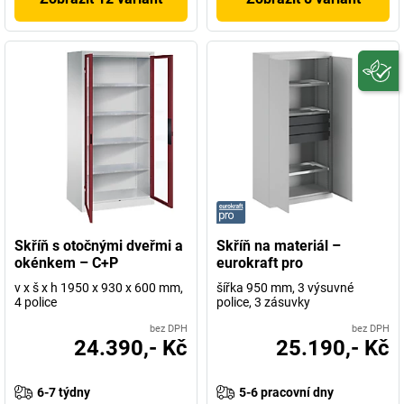
Skříň s otočnými dveřmi a
Skříň na materiál –
okénkem – C+P
eurokraft pro
v x š x h 1950 x 930 x 600 mm,
šířka 950 mm, 3 výsuvné
4 police
police, 3 zásuvky
bez DPH
bez DPH
24.390,- Kč
25.190,- Kč
6-7 týdny
5-6 pracovní dny