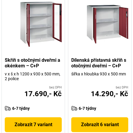
Skříň s otočnými dveřmi a
Dílenská přístavná skříň s
okénkem – C+P
otočnými dveřmi – C+P
v x š x h 1200 x 930 x 500 mm,
šířka x hloubka 930 x 500 mm
2 police
bez DPH
bez DPH
17.690,- Kč
14.290,- Kč
6-7 týdny
6-7 týdny
Zobrazit 7 variant
Zobrazit 6 variant