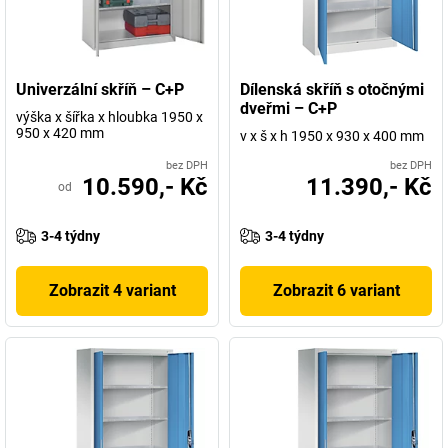
Univerzální skříň – C+P
Dílenská skříň s otočnými
dveřmi – C+P
výška x šířka x hloubka 1950 x
950 x 420 mm
v x š x h 1950 x 930 x 400 mm
bez DPH
bez DPH
10.590,- Kč
11.390,- Kč
od
3-4 týdny
3-4 týdny
Zobrazit 4 variant
Zobrazit 6 variant