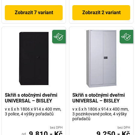
Zobrazit 7 variant
Zobrazit 2 variant
Skříň s otočnými dveřmi
Skříň s otočnými dveřmi
UNIVERSAL – BISLEY
UNIVERSAL – BISLEY
v x š x h 1806 x 914 x 400 mm,
v x š x h 1806 x 914 x 400 mm,
3 police, 4 výšky pořadačů
3 pozinkované police, 4 výšky
pořadačů
bez DPH
bez DPH
9.810,- Kč
9.250,- Kč
od