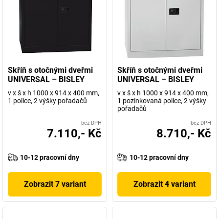
Skříň s otočnými dveřmi
Skříň s otočnými dveřmi
UNIVERSAL – BISLEY
UNIVERSAL – BISLEY
v x š x h 1000 x 914 x 400 mm,
v x š x h 1000 x 914 x 400 mm,
1 police, 2 výšky pořadačů
1 pozinkovaná police, 2 výšky
pořadačů
bez DPH
bez DPH
7.110,- Kč
8.710,- Kč
10-12 pracovní dny
10-12 pracovní dny
Zobrazit 7 variant
Zobrazit 4 variant