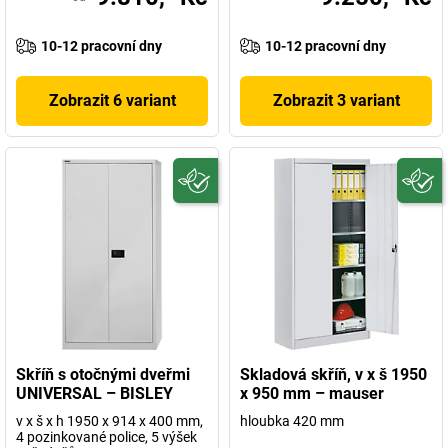
10-12 pracovní dny
10-12 pracovní dny
Zobrazit 6 variant
Zobrazit 3 variant
Skříň s otočnými dveřmi
Skladová skříň, v x š 1950
UNIVERSAL – BISLEY
x 950 mm – mauser
v x š x h 1950 x 914 x 400 mm,
hloubka 420 mm
4 pozinkované police, 5 výšek