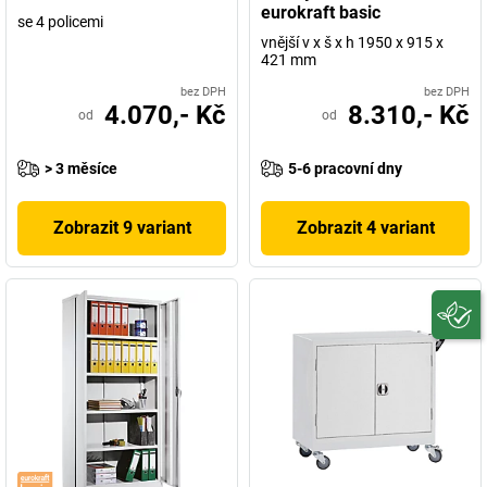
eurokraft basic
se 4 policemi
vnější v x š x h 1950 x 915 x
421 mm
bez DPH
bez DPH
4.070,- Kč
8.310,- Kč
od
od
> 3 měsíce
5-6 pracovní dny
Zobrazit 9 variant
Zobrazit 4 variant