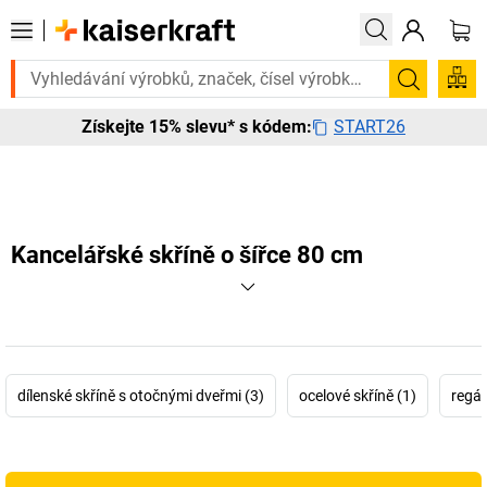
 to urgentně? Vybrané bestsellery doručíme do 72 hodin. Prohlédněte 
Hledání
START26
Získejte 15% slevu* s kódem:
Kancelářské skříně o šířce 80 cm
dílenské skříně s otočnými dveřmi (3)
ocelové skříně (1)
regál