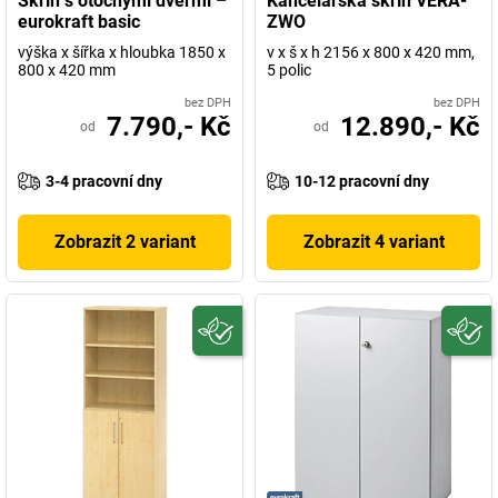
Skříň s otočnými dveřmi –
Kancelářská skříň VERA-
eurokraft basic
ZWO
výška x šířka x hloubka 1850 x
v x š x h 2156 x 800 x 420 mm,
800 x 420 mm
5 polic
bez DPH
bez DPH
7.790,- Kč
12.890,- Kč
od
od
3-4 pracovní dny
10-12 pracovní dny
Zobrazit 2 variant
Zobrazit 4 variant