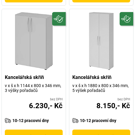
Kancelářská skříň
Kancelářská skříň
v x š x h 1144 x 800 x 346 mm,
v x š x h 1880 x 800 x 346 mm,
3 výšky pořadačů
5 výšek pořadačů
bez DPH
bez DPH
6.230,- Kč
8.150,- Kč
10-12 pracovní dny
10-12 pracovní dny