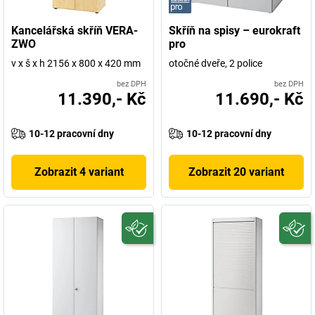
Kancelářská skříň VERA-
Skříň na spisy – eurokraft
ZWO
pro
v x š x h 2156 x 800 x 420 mm
otočné dveře, 2 police
bez DPH
bez DPH
11.390,- Kč
11.690,- Kč
10-12 pracovní dny
10-12 pracovní dny
Zobrazit 4 variant
Zobrazit 20 variant