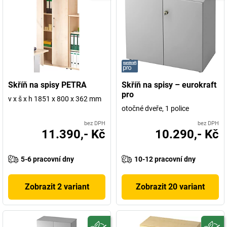
Skříň na spisy PETRA
Skříň na spisy – eurokraft
pro
v x š x h 1851 x 800 x 362 mm
otočné dveře, 1 police
bez DPH
bez DPH
11.390,- Kč
10.290,- Kč
5-6 pracovní dny
10-12 pracovní dny
Zobrazit 2 variant
Zobrazit 20 variant