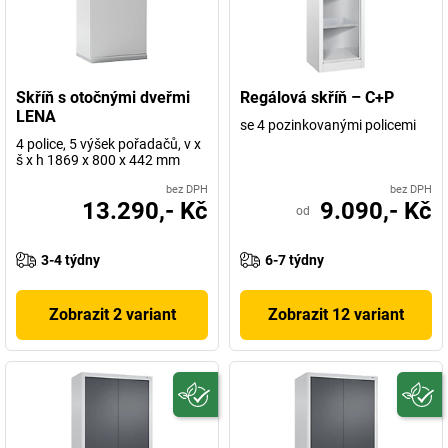
Skříň s otočnými dveřmi
Regálová skříň – C+P
LENA
se 4 pozinkovanými policemi
4 police, 5 výšek pořadačů, v x
š x h 1869 x 800 x 442 mm
bez DPH
bez DPH
13.290,- Kč
9.090,- Kč
od
3-4 týdny
6-7 týdny
Zobrazit 2 variant
Zobrazit 12 variant