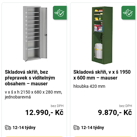
Skladová skříň, bez
Skladová skříň, v x š 1950
přepravek s viditelným
x 600 mm – mauser
obsahem – mauser
hloubka 420 mm
v x š x h 2150 x 680 x 280 mm,
jednobarevná
bez DPH
bez DPH
12.990,- Kč
9.870,- Kč
12-14 týdny
12-14 týdny