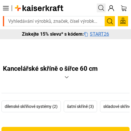
ete to urgentně? Vybrané bestsellery doručíme do 72 hodin. Prohlédně
Hledání
START26
Získejte 15% slevu* s kódem:
Kancelářské skříně o šířce 60 cm
dílenské skříňové systémy (2)
šatní skříně (3)
skladové skříně