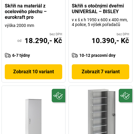
Skříň na materiál z
Skříň s otočnými dveřmi
ocelového plechu –
UNIVERSAL – BISLEY
eurokraft pro
v x š x h 1950 x 600 x 400 mm,
4 police, 5 výšek pořadačů
výška 2000 mm
bez DPH
bez DPH
18.290,- Kč
10.390,- Kč
od
6-7 týdny
10-12 pracovní dny
Zobrazit 10 variant
Zobrazit 7 variant