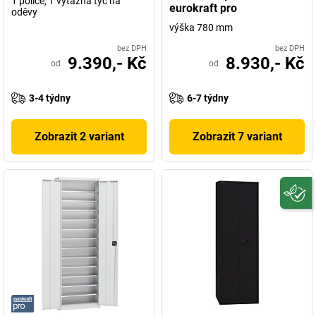
1 police, 1 výtažná tyč na
eurokraft pro
oděvy
výška 780 mm
bez DPH
bez DPH
9.390,- Kč
8.930,- Kč
od
od
3-4 týdny
6-7 týdny
Zobrazit 2 variant
Zobrazit 7 variant