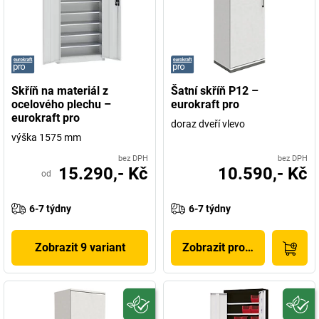
Skříň na materiál z
Šatní skříň P12 –
ocelového plechu –
eurokraft pro
eurokraft pro
doraz dveří vlevo
výška 1575 mm
bez DPH
bez DPH
15.290,- Kč
10.590,- Kč
od
6-7 týdny
6-7 týdny
Zobrazit 9 variant
Zobrazit produkt