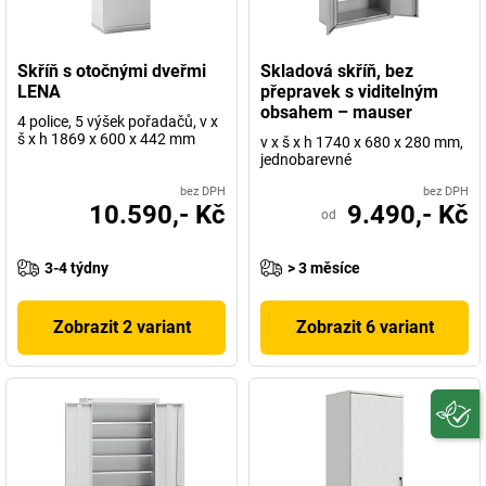
Skříň s otočnými dveřmi
Skladová skříň, bez
LENA
přepravek s viditelným
obsahem – mauser
4 police, 5 výšek pořadačů, v x
š x h 1869 x 600 x 442 mm
v x š x h 1740 x 680 x 280 mm,
jednobarevné
bez DPH
bez DPH
10.590,- Kč
9.490,- Kč
od
3-4 týdny
> 3 měsíce
Zobrazit 2 variant
Zobrazit 6 variant