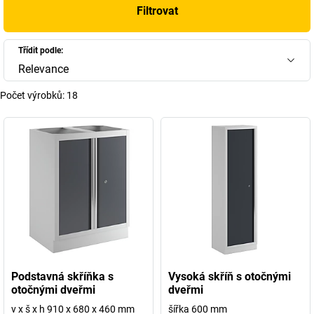
Filtrovat
Třídit podle:
Relevance
Počet výrobků:
18
Podstavná skříňka s
Vysoká skříň s otočnými
otočnými dveřmi
dveřmi
v x š x h 910 x 680 x 460 mm
šířka 600 mm