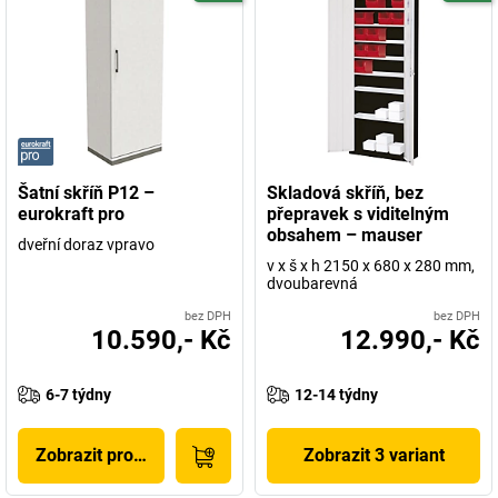
Šatní skříň P12 –
Skladová skříň, bez
eurokraft pro
přepravek s viditelným
obsahem – mauser
dveřní doraz vpravo
v x š x h 2150 x 680 x 280 mm,
dvoubarevná
bez DPH
bez DPH
10.590,- Kč
12.990,- Kč
6-7 týdny
12-14 týdny
Zobrazit produkt
Zobrazit 3 variant