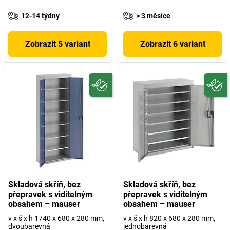
12-14 týdny
> 3 měsíce
Zobrazit 5 variant
Zobrazit 6 variant
Skladová skříň, bez
Skladová skříň, bez
přepravek s viditelným
přepravek s viditelným
obsahem – mauser
obsahem – mauser
v x š x h 1740 x 680 x 280 mm,
v x š x h 820 x 680 x 280 mm,
dvoubarevná
jednobarevná