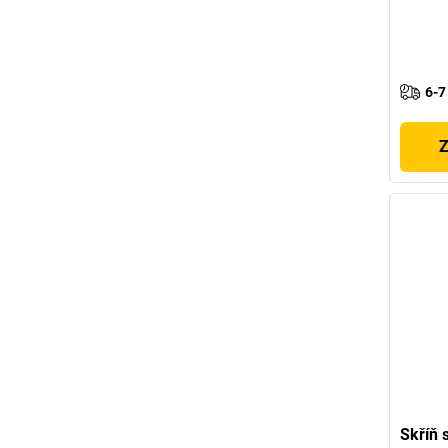
6-7
Z
Skříň 