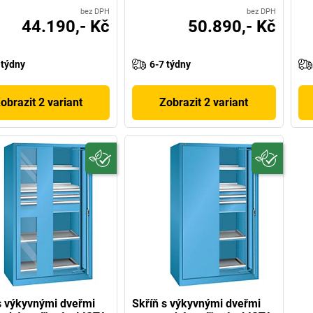
bez DPH
bez DPH
44.190,- Kč
50.890,- Kč
 týdny
6-7 týdny
obrazit 2 variant
Zobrazit 2 variant
s výkyvnými dveřmi
Skříň s výkyvnými dveřmi