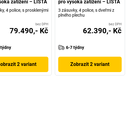
soká zatížení – LISTA
pro vysoká zatížení – LISTA
y, 4 police, s prosklenými
3 zásuvky, 4 police, s dveřmi z
plného plechu
bez DPH
bez DPH
79.490,- Kč
62.390,- Kč
 týdny
6-7 týdny
obrazit 2 variant
Zobrazit 2 variant