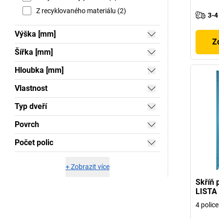
Z recyklovaného materiálu (2)
3-4
Výška [mm]
Z
Šířka [mm]
Hloubka [mm]
Vlastnost
Typ dveří
Povrch
Počet polic
+
Zobrazit více
Skříň 
LISTA
4 polic