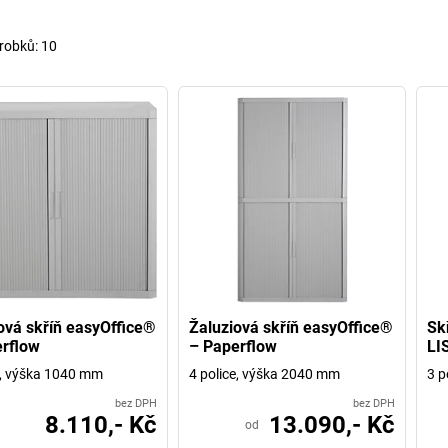
robků:
10
ová skříň easyOffice®
Žaluziová skříň easyOffice®
Skř
rflow
– Paperflow
LI
e, výška 1040 mm
4 police, výška 2040 mm
3 p
bez DPH
bez DPH
8.110,- Kč
13.090,- Kč
od