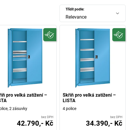
Třídit podle:
Relevance
íň pro velká zatížení –
Skříň pro velká zatížení –
STA
LISTA
olice, 2 zásuvky
4 police
bez DPH
bez DPH
42.790,- Kč
34.390,- Kč