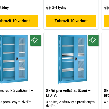
 týdny
3-4 týdny
obrazit 10 variant
Zobrazit 10 variant
pro velká zatížení –
Skříň pro velká zatížení –
Sk
LISTA
pr
e s prosklenými dveřmi
3 police, 2 zásuvky s prosklenými
4 p
dveřmi