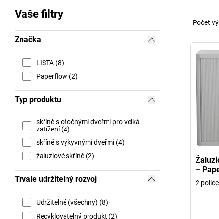
Vaše filtry
Počet vý
Značka
LISTA (8)
Paperflow (2)
Typ produktu
skříně s otočnými dveřmi pro velká
zatížení (4)
skříně s výkyvnými dveřmi (4)
žaluziové skříně (2)
Žaluzi
– Pape
Trvale udržitelný rozvoj
2 polic
Udržitelné (všechny) (8)
Recyklovatelný produkt (2)