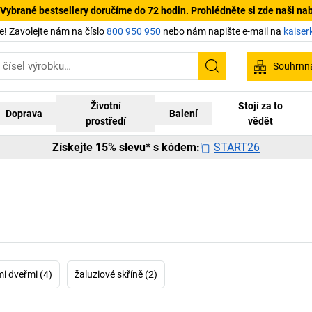
 Vybrané bestsellery doručíme do 72 hodin. Prohlédněte si zde naši na
 Zavolejte nám na číslo
800 950 950
nebo nám napište e-mail na
kaiser
Souhrnn
Hledání
Životní
Stojí za to
Doprava
Balení
prostředí
vědět
START26
Získejte 15% slevu* s kódem:
mi dveřmi (4)
žaluziové skříně (2)