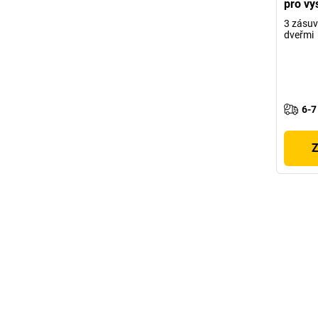
pro vy
3 zásuvk
dveřmi
6-7
Z