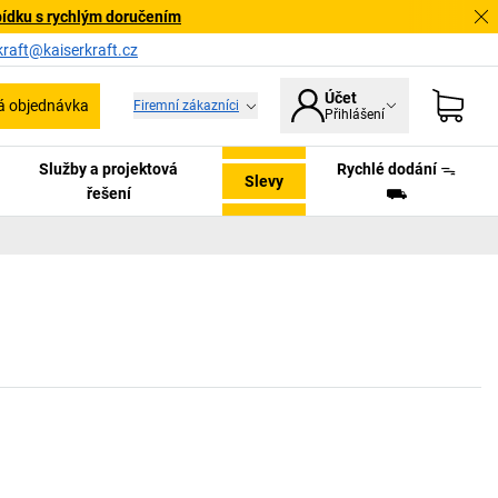
bídku s rychlým doručením
kraft@kaiserkraft.cz
Účet
á objednávka
Firemní zákazníci
Přihlášení
Služby a projektová
Rychlé dodání ᯓ
Slevy
řešení
⛟