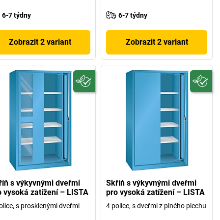
6-7 týdny
6-7 týdny
Zobrazit 2 variant
Zobrazit 2 variant
říň s výkyvnými dveřmi
Skříň s výkyvnými dveřmi
o vysoká zatížení – LISTA
pro vysoká zatížení – LISTA
olice, s prosklenými dveřmi
4 police, s dveřmi z plného plechu