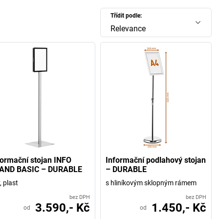
Třídit podle:
Relevance
formační stojan INFO
Informační podlahový stojan
AND BASIC – DURABLE
– DURABLE
, plast
s hliníkovým sklopným rámem
bez DPH
bez DPH
3.590,- Kč
1.450,- Kč
od
od