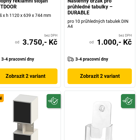
lopný reklamní stojan
Nástěnný držák pro
TDOOR
průhledné tabulky –
DURABLE
 š x h 1120 x 639 x 744 mm
pro 10 průhledných tabulek DIN
A4
bez DPH
bez DPH
3.750,- Kč
1.000,- Kč
od
od
3-4 pracovní dny
3-4 pracovní dny
Zobrazit 2 variant
Zobrazit 2 variant
é