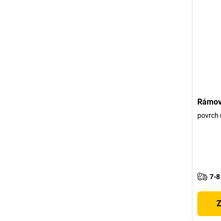
Rámov
povrch 
7-8
Z