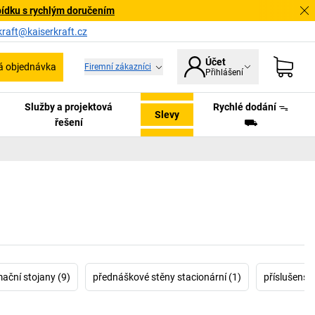
bídku s rychlým doručením
kraft@kaiserkraft.cz
Účet
á objednávka
Firemní zákazníci
Přihlášení
Služby a projektová
Rychlé dodání ᯓ
Slevy
řešení
⛟
ační stojany (9)
přednáškové stěny stacionární (1)
příslušenst