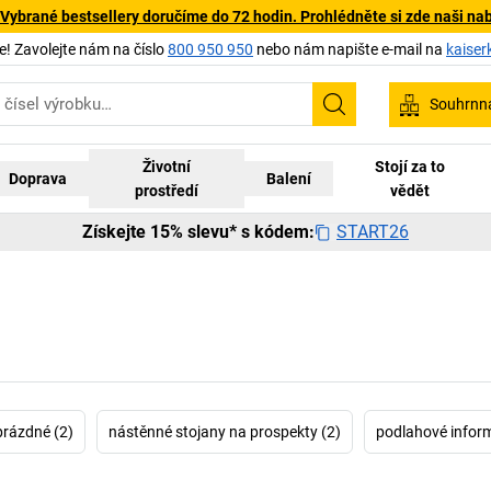
 Vybrané bestsellery doručíme do 72 hodin. Prohlédněte si zde naši na
 Zavolejte nám na číslo
800 950 950
nebo nám napište e-mail na
kaiser
Souhrnn
Hledání
Životní
Stojí za to
Doprava
Balení
prostředí
vědět
START26
Získejte 15% slevu* s kódem:
prázdné (2)
nástěnné stojany na prospekty (2)
podlahové inform