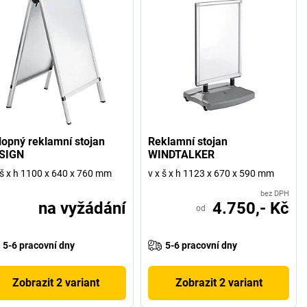
lopný reklamní stojan
Reklamní stojan
SIGN
WINDTALKER
 š x h 1100 x 640 x 760 mm
v x š x h 1123 x 670 x 590 mm
bez DPH
na vyžádání
4.750,- Kč
od
5-6 pracovní dny
5-6 pracovní dny
Zobrazit 2 variant
Zobrazit 2 variant