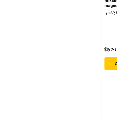
Reklam
magne
typ SP, 
7-8
Z