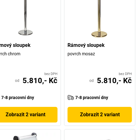
mový sloupek
Rámový sloupek
vrch chrom
povrch mosaz
bez DPH
bez DPH
5.810,- Kč
5.810,- Kč
od
od
7-8 pracovní dny
7-8 pracovní dny
Zobrazit 2 variant
Zobrazit 2 variant