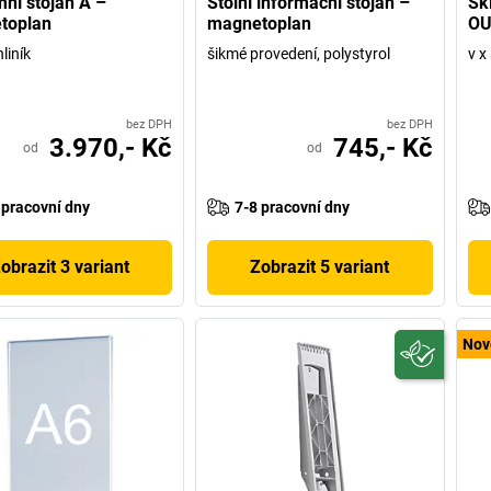
ní stojan A –
Stolní informační stojan –
Sk
toplan
magnetoplan
OU
hliník
šikmé provedení, polystyrol
v x
bez DPH
bez DPH
3.970,- Kč
745,- Kč
od
od
 pracovní dny
7-8 pracovní dny
obrazit 3 variant
Zobrazit 5 variant
Nov