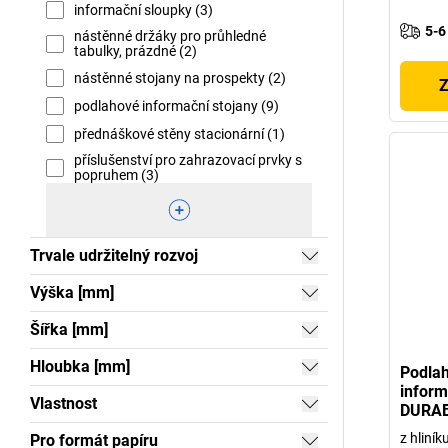
informační sloupky (3)
5-6
nástěnné držáky pro průhledné
tabulky, prázdné (2)
nástěnné stojany na prospekty (2)
Z
podlahové informační stojany (9)
přednáškové stěny stacionární (1)
příslušenství pro zahrazovací prvky s
popruhem (3)
Trvale udržitelný rozvoj
Výška [mm]
Šířka [mm]
Hloubka [mm]
Podlah
inform
Vlastnost
DURA
z hliník
Pro formát papíru