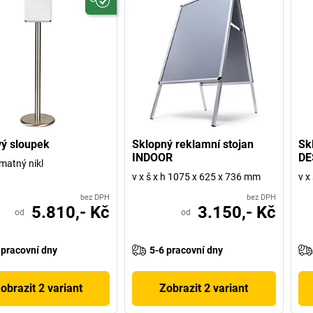
ý sloupek
Sklopný reklamní stojan
Sk
INDOOR
DE
matný nikl
v x š x h 1075 x 625 x 736 mm
v x
bez DPH
bez DPH
5.810,- Kč
3.150,- Kč
od
od
 pracovní dny
5-6 pracovní dny
obrazit 2 variant
Zobrazit 2 variant