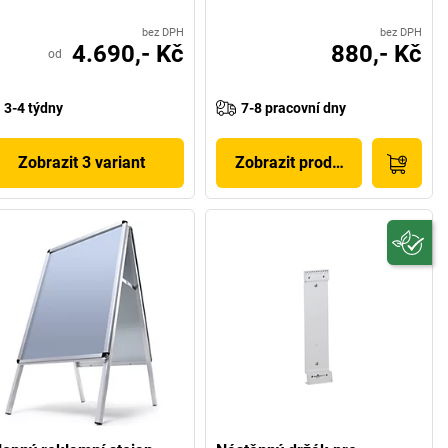
bez DPH
bez DPH
4.690,- Kč
880,- Kč
od
3-4 týdny
7-8 pracovní dny
Zobrazit 3 variant
Zobrazit produkt