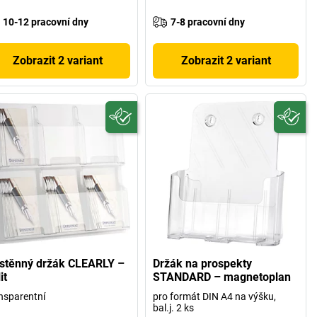
10-12 pracovní dny
7-8 pracovní dny
Zobrazit 2 variant
Zobrazit 2 variant
stěnný držák CLEARLY –
Držák na prospekty
it
STANDARD – magnetoplan
nsparentní
pro formát DIN A4 na výšku,
bal.j. 2 ks