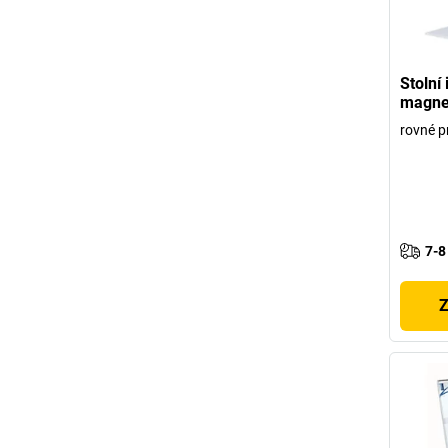
Stolní
magne
rovné p
7-8
Z