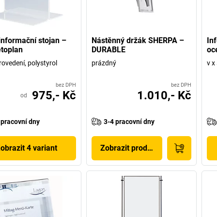
 informační stojan –
Nástěnný držák SHERPA –
In
toplan
DURABLE
oc
rovedení, polystyrol
prázdný
v x
bez DPH
bez DPH
975,- Kč
1.010,- Kč
od
 pracovní dny
3-4 pracovní dny
obrazit 4 variant
Zobrazit produkt