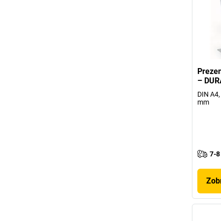
Prezen
– DUR
DIN A4, 
mm
7-8
Zobr