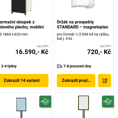
formační sloupek z
Držák na prospekty
elového plechu, mobilní
STANDARD – magnetoplan
 š 1884 x 620 mm
pro formát 1/3 DIN A4 na výšku,
bal.j. 4 ks
bez DPH
bez DPH
16.590,- Kč
720,- Kč
3-4 týdny
7-8 pracovní dny
Zobrazit 14 variant
Zobrazit produkt