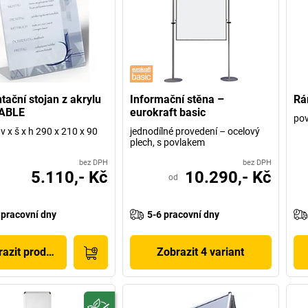
tační stojan z akrylu
Informační stěna –
Rá
ABLE
eurokraft basic
po
v x š x h 290 x 210 x 90
jednodílné provedení – ocelový
plech, s povlakem
bez DPH
bez DPH
5.110,- Kč
10.290,- Kč
od
 pracovní dny
5-6 pracovní dny
azit produkt
Zobrazit 4 variant