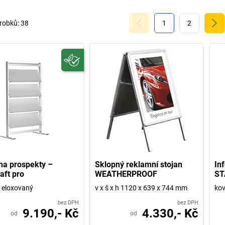
robků:
38
1
2
na prospekty –
Sklopný reklamní stojan
In
aft pro
WEATHERPROOF
ST
ě eloxovaný
v x š x h 1120 x 639 x 744 mm
kov
bez DPH
bez DPH
9.190,- Kč
4.330,- Kč
od
od