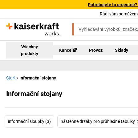
Potřebujete to urgentně?
Rádi vám pomůžeme!
Všechny
Kancelář
Provoz
Sklady
produkty
Start
Informační stojany
Informační stojany
informační sloupky (3)
nástěnné držáky pro průhledné tabulky, 