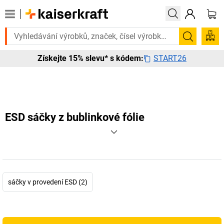
Potřebujete to urgentně? Vybrané bestsellery doručíme do 72 hod
Hledání
START26
Získejte 15% slevu* s kódem:
ESD sáčky z bublinkové fólie
sáčky v provedení ESD (2)