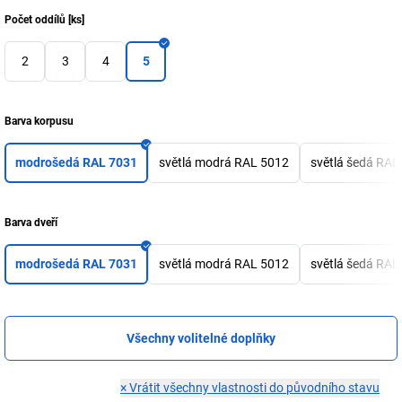
Počet oddílů
[
ks
]
2
3
4
5
Barva korpusu
modrošedá RAL 7031
světlá modrá RAL 5012
světlá šedá RAL
Barva dveří
modrošedá RAL 7031
světlá modrá RAL 5012
světlá šedá RAL
Všechny volitelné doplňky
×
Vrátit všechny vlastnosti do původního stavu