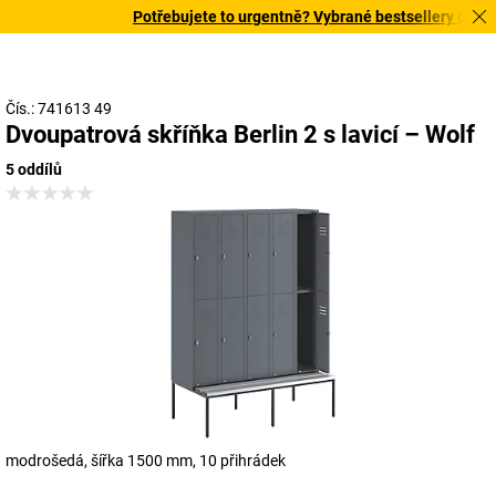
Potřebujete to urgentně? Vybrané bestsellery doručím
Čís.: 741613 49
Dvoupatrová skříňka Berlin 2 s lavicí – Wolf
5 oddílů
modrošedá, šířka 1500 mm, 10 přihrádek