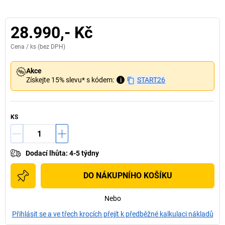
28.990,- Kč
Cena /
ks
(bez DPH)
Akce
Získejte 15% slevu* s kódem:
i
START26
KS
Dodací lhůta
:
4-5 týdny
DO NÁKUPNÍHO KOŠÍKU
Nebo
Přihlásit se a ve třech krocích přejít k předběžné kalkulaci nákladů