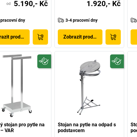
5.190,- Kč
1.920,- Kč
od
 pracovní dny
3-4 pracovní dny
azit produkt
Zobrazit produkt
ý stojan pro pytle na
Stojan na pytle na odpad s
St
 – VAR
podstavcem
po