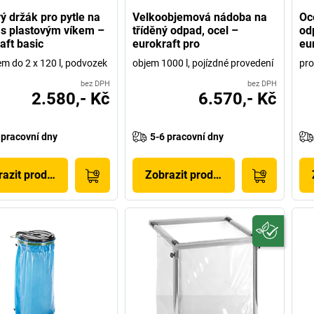
ý držák pro pytle na
Velkoobjemová nádoba na
Oc
s plastovým víkem –
tříděný odpad, ocel –
od
aft basic
eurokraft pro
eu
em do 2 x 120 l, podvozek
objem 1000 l, pojízdné provedení
pro
bez DPH
bez DPH
2.580,- Kč
6.570,- Kč
 pracovní dny
5-6 pracovní dny
azit produkt
Zobrazit produkt