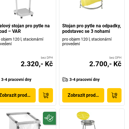
elový stojan pro pytle na
Stojan pro pytle na odpadky,
pad – VAR
podstavec se 3 nohami
 objem 120 l, stacionární
pro objem 120 l, stacionární
vedení
provedení
bez DPH
bez DPH
2.320,- Kč
2.700,- Kč
3-4 pracovní dny
3-4 pracovní dny
Zobrazit produkt
Zobrazit produkt