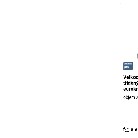
Velko
tříděn
eurokr
objem 2
5-6