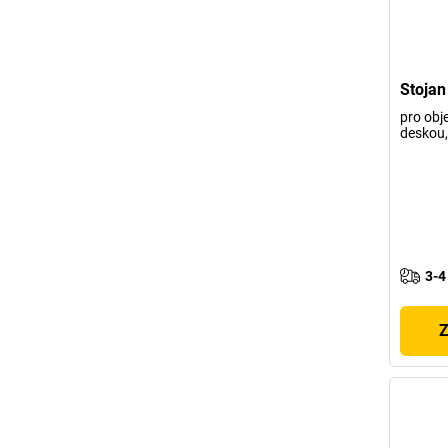
Stojan
pro obj
deskou,
3-4
Z