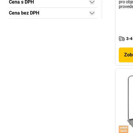
Cena s DPH
pro obj
provede
Cena bez DPH
3-4
Zobr