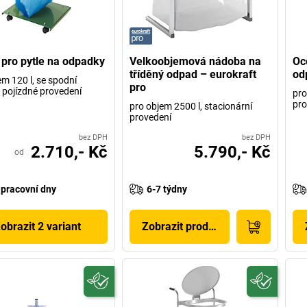
 pro pytle na odpadky
Velkoobjemová nádoba na
Oc
tříděný odpad – eurokraft
od
em 120 l, se spodní
pro
 pojízdné provedení
pro
pro
pro objem 2500 l, stacionární
provedení
bez DPH
bez DPH
2.710,- Kč
5.790,- Kč
od
 pracovní dny
6-7 týdny
obrazit 2 variant
Zobrazit produkt