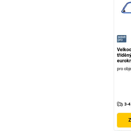
Velko
tříděn
eurokr
pro obj
3-4
Z