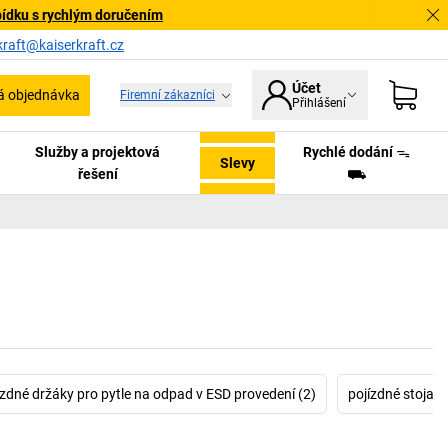
bídku s rychlým doručením
kraft@kaiserkraft.cz
Účet
á objednávka
Firemní zákazníci
Přihlášení
Služby a projektová
Rychlé dodání ᯓ
Slevy
řešení
⛟
ízdné držáky pro pytle na odpad v ESD provedení (2)
pojízdné stojan