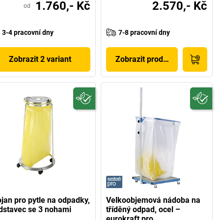
1.760,- Kč
2.570,- Kč
od
3-4 pracovní dny
7-8 pracovní dny
Zobrazit 2 variant
Zobrazit produkt
ojan pro pytle na odpadky,
Velkoobjemová nádoba na
dstavec se 3 nohami
tříděný odpad, ocel –
eurokraft pro