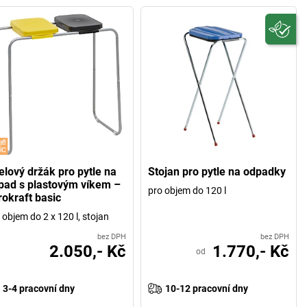
elový držák pro pytle na
Stojan pro pytle na odpadky
pad s plastovým víkem –
pro objem do 120 l
rokraft basic
 objem do 2 x 120 l, stojan
bez DPH
bez DPH
2.050,- Kč
1.770,- Kč
od
3-4 pracovní dny
10-12 pracovní dny