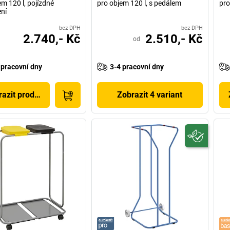
em 120 l, pojízdné
pro objem 120 l, s pedálem
pro
ní
bez DPH
bez DPH
2.740,- Kč
2.510,- Kč
od
 pracovní dny
3-4 pracovní dny
azit produkt
Zobrazit 4 variant