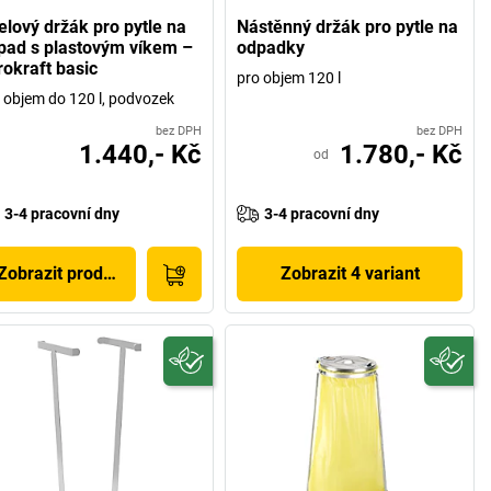
elový držák pro pytle na
Nástěnný držák pro pytle na
pad s plastovým víkem –
odpadky
rokraft basic
pro objem 120 l
 objem do 120 l, podvozek
bez DPH
bez DPH
1.440,- Kč
1.780,- Kč
od
3-4 pracovní dny
3-4 pracovní dny
Zobrazit produkt
Zobrazit 4 variant