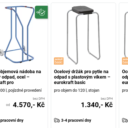
objemová nádoba na
Ocelový držák pro pytle na
Oc
ý odpad, ocel –
odpad s plastovým víkem –
od
aft pro
eurokraft basic
eu
00 l, pojízdné provedení
pro objem do 120 l, stojan
pro
bez DPH
bez DPH
4.570,- Kč
1.340,- Kč
od
 pracovní dny
3-4 pracovní dny