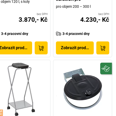
 objem 120 l, s koly
pro objem 200 – 300 l
bez DPH
bez DPH
3.870,- Kč
4.230,- Kč
3-4 pracovní dny
3-4 pracovní dny
Zobrazit produkt
Zobrazit produkt