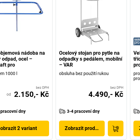
objemová nádoba na
Ocelový stojan pro pytle na
Ve
ý odpad, ocel –
odpadky s pedálem, mobilní
tř
aft pro
– VAR
pr
em 1000 l
obsluha bez použití rukou
pro
pro
bez DPH
bez DPH
2.150,- Kč
4.490,- Kč
od
 pracovní dny
3-4 pracovní dny
obrazit 2 variant
Zobrazit produkt