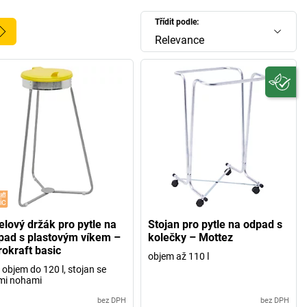
Třídit podle:
Relevance
elový držák pro pytle na
Stojan pro pytle na odpad s
pad s plastovým víkem –
kolečky – Mottez
rokraft basic
objem až 110 l
 objem do 120 l, stojan se
mi nohami
bez DPH
bez DPH