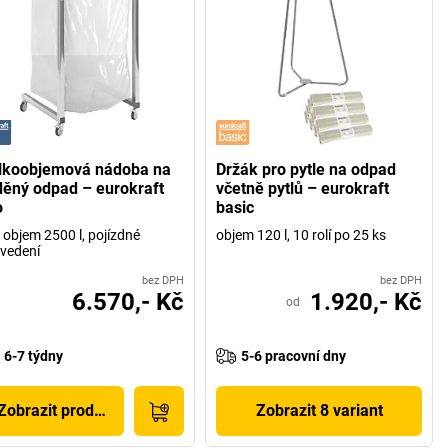
lkoobjemová nádoba na
Držák pro pytle na odpad
íděný odpad – eurokraft
včetně pytlů – eurokraft
o
basic
 objem 2500 l, pojízdné
objem 120 l, 10 rolí po 25 ks
vedení
bez DPH
bez DPH
6.570,- Kč
1.920,- Kč
od
6-7 týdny
5-6 pracovní dny
Zobrazit produkt
Zobrazit 8 variant