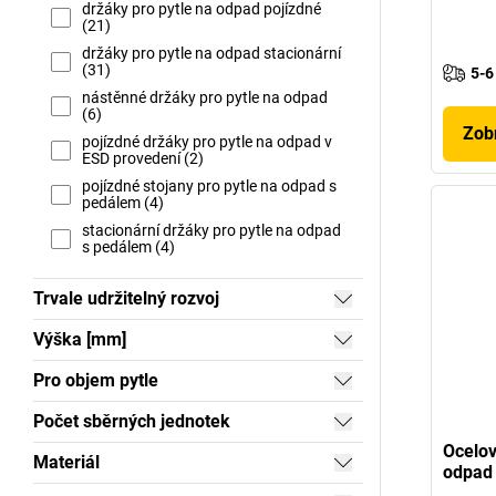
držáky pro pytle na odpad pojízdné
(21)
držáky pro pytle na odpad stacionární
(31)
5-6
nástěnné držáky pro pytle na odpad
(6)
Zobr
pojízdné držáky pro pytle na odpad v
ESD provedení (2)
pojízdné stojany pro pytle na odpad s
pedálem (4)
stacionární držáky pro pytle na odpad
s pedálem (4)
Trvale udržitelný rozvoj
Výška [mm]
Pro objem pytle
Počet sběrných jednotek
Ocelov
Materiál
odpad