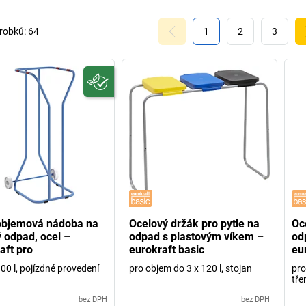
robků:
64
1
2
3
objemová nádoba na
Ocelový držák pro pytle na
Oc
ý odpad, ocel –
odpad s plastovým víkem –
od
aft pro
eurokraft basic
eu
00 l, pojízdné provedení
pro objem do 3 x 120 l, stojan
pro
tře
bez DPH
bez DPH