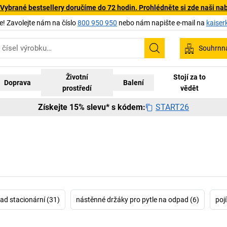
 Vybrané bestsellery doručíme do 72 hodin. Prohlédněte si zde naši na
 Zavolejte nám na číslo
800 950 950
nebo nám napište e-mail na
kaiser
Souhrnn
Hledání
Životní
Stojí za to
Doprava
Balení
prostředí
vědět
START26
Získejte 15% slevu* s kódem:
ad stacionární (31)
nástěnné držáky pro pytle na odpad (6)
poj