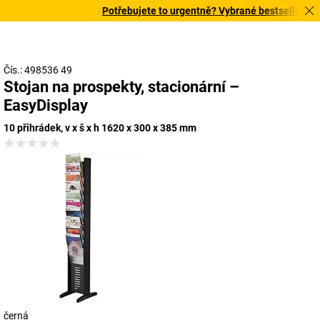
Potřebujete to urgentně? Vybrané bestsellery doru
Čís.: 498536 49
Stojan na prospekty, stacionární –
EasyDisplay
10 přihrádek, v x š x h 1620 x 300 x 385 mm
černá