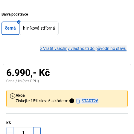
Barva podstavce
černá
hliníková stříbrná
×
Vrátit všechny vlastnosti do původního stavu
6.990,- Kč
Cena /
ks
(bez DPH)
Akce
Získejte 15% slevu* s kódem:
i
START26
KS