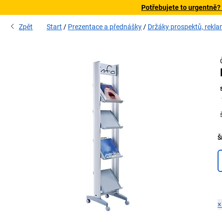
Potřebujete to urgentně?
Zpět
Start
Prezentace a přednášky
Držáky prospektů, rekla
Š