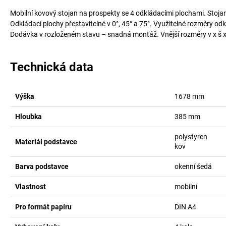
Mobilní kovový stojan na prospekty se 4 odkládacími plochami. Stojan 
Odkládací plochy přestavitelné v 0°, 45° a 75°. Využitelné rozměry od
Dodávka v rozloženém stavu – snadná montáž. Vnější rozměry v x š 
Technická data
Výška
1678
mm
Hloubka
385
mm
polystyren
Materiál podstavce
kov
Barva podstavce
okenní šedá
Vlastnost
mobilní
Pro formát papíru
DIN A4