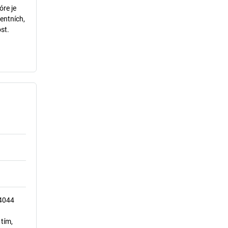
óre je
entních,
st.
14044
 tím,