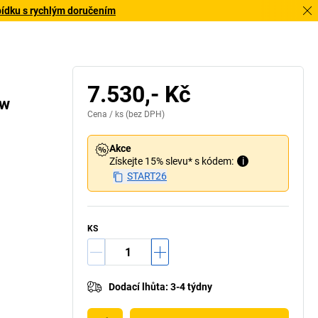
bídku s rychlým doručením
7.530,- Kč
ow
Cena /
ks
(bez DPH)
Akce
Získejte 15% slevu* s kódem:
i
START26
KS
Dodací lhůta
:
3-4 týdny