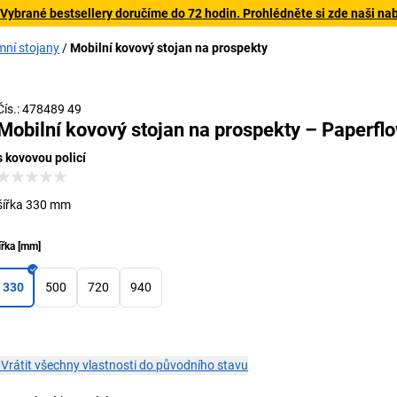
 Vybrané bestsellery doručíme do 72 hodin. Prohlédněte si zde naši na
mní stojany
Mobilní kovový stojan na prospekty
Čís.: 478489 49
Mobilní kovový stojan na prospekty – Paperfl
s kovovou policí
šířka 330 mm
ířka
[
mm
]
330
500
720
940
×
Vrátit všechny vlastnosti do původního stavu