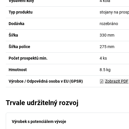
Vybavení koly
4 kola
Typ produktu
stojany na prosp
Dodávka
rozebráno
Šířka
330
mm
Šířka police
275
mm
Počet prospektů min.
4
ks
Hmotnost
8.5
kg
Výrobce / Odpovědná osoba v EU (GPSR)
Zobrazit PDF
Trvale udržitelný rozvoj
Výrobek s potenciálem vývoje