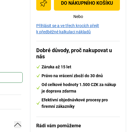
DO NÁKUPNÍHO KOŠÍKU
Nebo
Přihlásit se a ve třech krocích přejít
k předběžné kalkulaci nákladů
Dobré důvody, proč nakupovat u
nás
Záruka až 15 let
Právo na vrácení zboží do 30 dnů
Od celkové hodnoty 1.500 CZK za nákup
je doprava zdarma
Efektivní objednávkové procesy pro
firemní zákazníky
Rádi vám pomůžeme