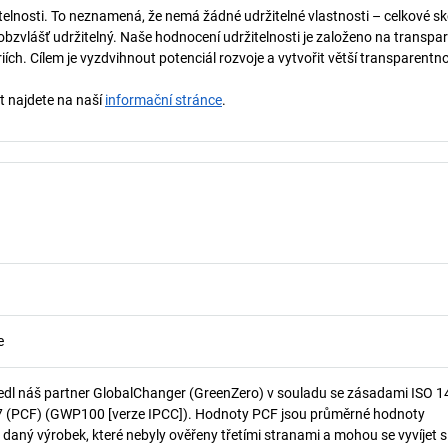
telnosti. To neznamená, že nemá žádné udržitelné vlastnosti – celkové sk
obzvlášť udržitelný. Naše hodnocení udržitelnosti je založeno na transpar
ích. Cílem je vyzdvihnout potenciál rozvoje a vytvořit větší transparentno
st najdete na naší
informační stránce
.
e
edl náš partner GlobalChanger (GreenZero) v souladu se zásadami ISO 
7 (PCF) (GWP100 [verze IPCC]). Hodnoty PCF jsou průměrné hodnoty
 daný výrobek, které nebyly ověřeny třetími stranami a mohou se vyvíjet s