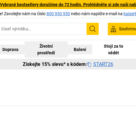
 Vybrané bestsellery doručíme do 72 hodin. Prohlédněte si zde naši na
 Zavolejte nám na číslo
800 950 950
nebo nám napište e-mail na
kaiser
Souhrnn
Hledání
Životní
Stojí za to
Doprava
Balení
prostředí
vědět
START26
Získejte 15% slevu* s kódem: