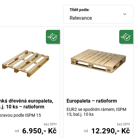
Třídit podle:
Relevance
hká dřevěná europaleta,
Europaleta – ratioform
.j. 10 ks – ratioform
EUR2 se spodním rámem, ISPM
15, bal.j. 10 ks
pravou podle ISPM 15
bez DPH
bez DPH
6.950,- Kč
12.290,- Kč
od
od