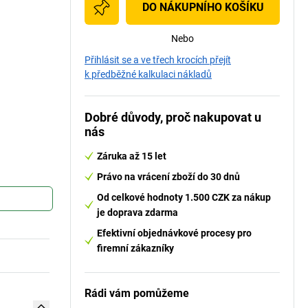
DO NÁKUPNÍHO KOŠÍKU
Nebo
Přihlásit se a ve třech krocích přejít
k předběžné kalkulaci nákladů
Dobré důvody, proč nakupovat u
nás
Záruka až 15 let
Právo na vrácení zboží do 30 dnů
Od celkové hodnoty 1.500 CZK za nákup
je doprava zdarma
Efektivní objednávkové procesy pro
firemní zákazníky
Rádi vám pomůžeme