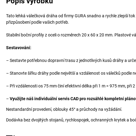
Popis výrobku
Tato lehká válečková dráha od firmy GURA snadno a rychle zlepší tok
přizpůsobení podle vašich potřeb.
Stabilní boční profily z oceli o rozměrech 20 x 60 x 20 mm. Plastové 
Sestavování:
– Sestavte potřebnou dopravní trasu z jednotlivých kusů dráhy a urče
– Stanovte šířku dráhy podle největší a vzdálenost os válečků podle 
– Při vzdálenosti os 75 mm činí efektivní délka při 1 m = 975 mm, při
–
Využijte náš individuální servis CAD pro rozsáhlé kompletní pláno
Nestandardní provedení, oblouky 45° a průchody na vyžádání.
Dodávka bez dvojitých stojanů, rychlospojek, ochranných krytek a boč