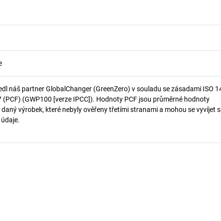
e
edl náš partner GlobalChanger (GreenZero) v souladu se zásadami ISO 
7 (PCF) (GWP100 [verze IPCC]). Hodnoty PCF jsou průměrné hodnoty
 daný výrobek, které nebyly ověřeny třetími stranami a mohou se vyvíjet s
í údaje.