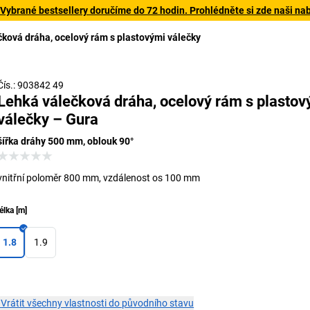
 Vybrané bestsellery doručíme do 72 hodin. Prohlédněte si zde naši na
ková dráha, ocelový rám s plastovými válečky
S příslušenstvím
Čís.: 903842 49
Lehká válečková dráha, ocelový rám s plastov
válečky – Gura
šířka dráhy 500 mm, oblouk 90°
vnitřní poloměr 800 mm, vzdálenost os 100 mm
élka
[
m
]
1.8
1.9
×
Vrátit všechny vlastnosti do původního stavu