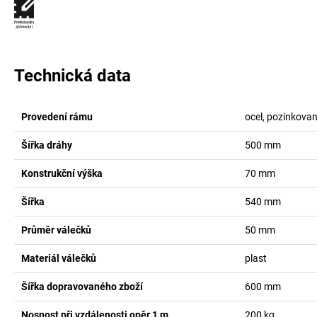
Technická data
Provedení rámu
ocel, pozinkova
Šířka dráhy
500
mm
Konstrukční výška
70
mm
Šířka
540
mm
Průměr válečků
50
mm
Materiál válečků
plast
Šířka dopravovaného zboží
600
mm
Nosnost při vzdálenosti opěr 1 m
200
kg