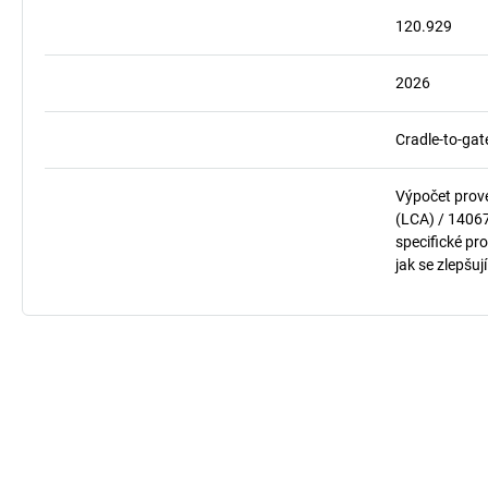
120.929
2026
Cradle-to-gat
Výpočet prov
(LCA) / 1406
specifické pro
jak se zlepšuj