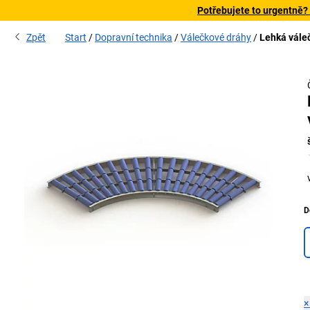
Potřebujete to urgentně?
Zpět
Start
Dopravní technika
Válečkové dráhy
Lehká váleč
D