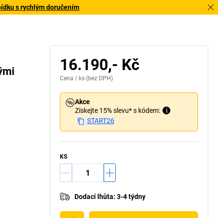
bídku s rychlým doručením
16.190,- Kč
ými
Cena /
ks
(bez DPH)
Akce
Získejte 15% slevu* s kódem:
i
START26
KS
Dodací lhůta
:
3-4 týdny