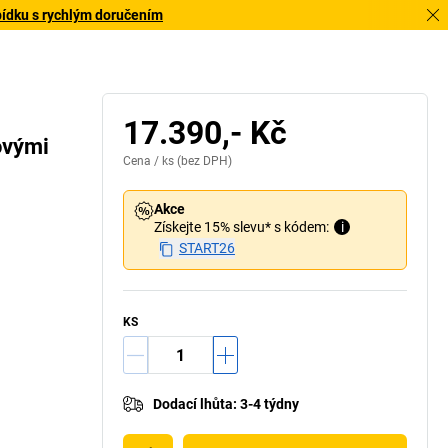
bídku s rychlým doručením
17.390,- Kč
ovými
Cena /
ks
(bez DPH)
Akce
Získejte 15% slevu* s kódem:
i
START26
KS
Dodací lhůta
:
3-4 týdny