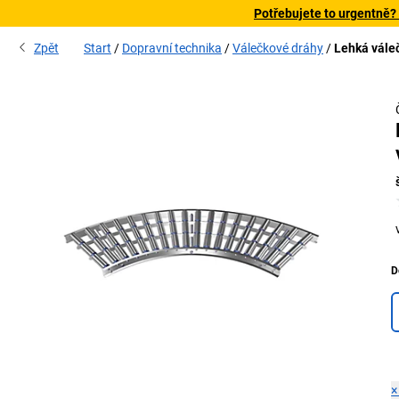
Potřebujete to urgentně?
Zpět
Start
Dopravní technika
Válečkové dráhy
Lehká váleč
D