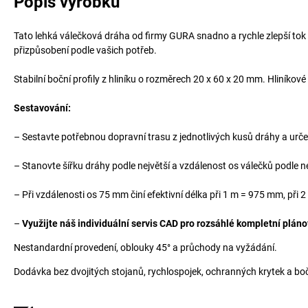
Popis výrobku
Tato lehká válečková dráha od firmy GURA snadno a rychle zlepší tok
přizpůsobení podle vašich potřeb.
Stabilní boční profily z hliníku o rozměrech 20 x 60 x 20 mm. Hliníkov
Sestavování:
– Sestavte potřebnou dopravní trasu z jednotlivých kusů dráhy a urče
– Stanovte šířku dráhy podle největší a vzdálenost os válečků podle 
– Při vzdálenosti os 75 mm činí efektivní délka při 1 m = 975 mm, při
–
Využijte náš individuální servis CAD pro rozsáhlé kompletní pláno
Nestandardní provedení, oblouky 45° a průchody na vyžádání.
Dodávka bez dvojitých stojanů, rychlospojek, ochranných krytek a boč