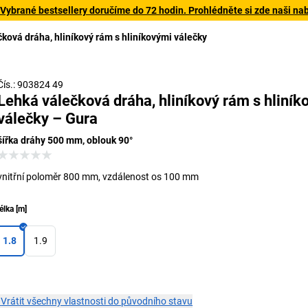
 Vybrané bestsellery doručíme do 72 hodin. Prohlédněte si zde naši na
ková dráha, hliníkový rám s hliníkovými válečky
S příslušenstvím
Čís.: 903824 49
Lehká válečková dráha, hliníkový rám s hliník
válečky – Gura
šířka dráhy 500 mm, oblouk 90°
vnitřní poloměr 800 mm, vzdálenost os 100 mm
élka
[
m
]
1.8
1.9
×
Vrátit všechny vlastnosti do původního stavu