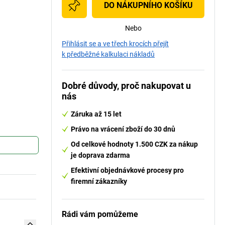
DO NÁKUPNÍHO KOŠÍKU
Nebo
Přihlásit se a ve třech krocích přejít
k předběžné kalkulaci nákladů
Dobré důvody, proč nakupovat u
nás
Záruka až 15 let
Právo na vrácení zboží do 30 dnů
Od celkové hodnoty 1.500 CZK za nákup
je doprava zdarma
Efektivní objednávkové procesy pro
firemní zákazníky
Rádi vám pomůžeme