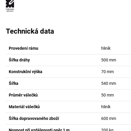
Technická data
Provedení rámu
hliník
Šířka dráhy
500
mm
Konstrukční výška
70
mm
Šířka
540
mm
Průměr válečků
50
mm
Materiál válečků
hliník
Šířka dopravovaného zboží
600
mm
Nosnost při vzdálenosti opěr 1 m
200
kg