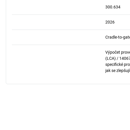
300.634
2026
Cradle-to-gat
Výpočet prov
(LCA) / 1406
specifické pro
jak se zlepšuj