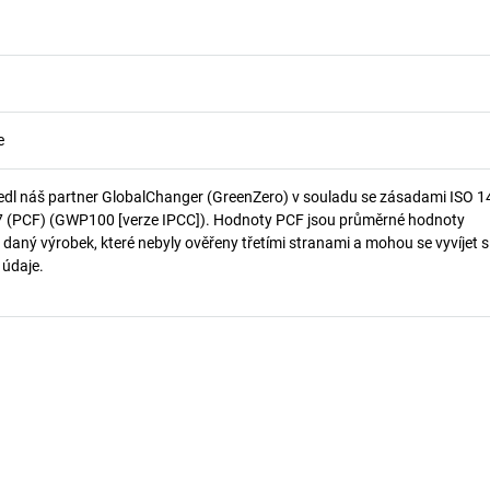
e
edl náš partner GlobalChanger (GreenZero) v souladu se zásadami ISO 
7 (PCF) (GWP100 [verze IPCC]). Hodnoty PCF jsou průměrné hodnoty
 daný výrobek, které nebyly ověřeny třetími stranami a mohou se vyvíjet s
í údaje.