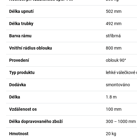
Délka upnutí
502
mm
Délka trubky
492
mm
Barva rámu
stříbrná
Vnitřní rádius oblouku
800
mm
Provedení
oblouk 90°
Typ produktu
lehké válečkové
Dodávka
smontováno
Délka
1.8
m
Vzdálenost os
100
mm
Délka dopravovaného zboží
300 – 1000
mm
Hmotnost
20
kg