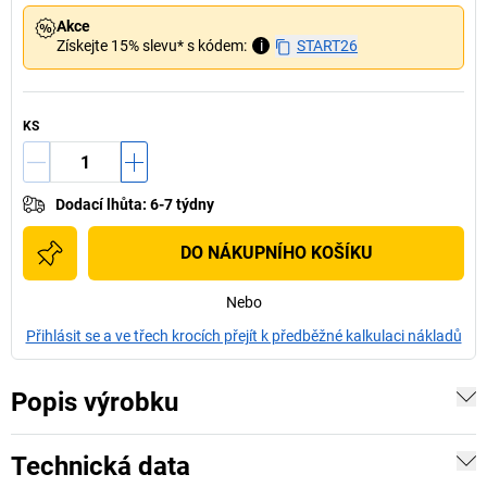
Akce
Získejte 15% slevu* s kódem:
i
START26
KS
Dodací lhůta
:
6-7 týdny
DO NÁKUPNÍHO KOŠÍKU
Nebo
Přihlásit se a ve třech krocích přejít k předběžné kalkulaci nákladů
Popis výrobku
Technická data