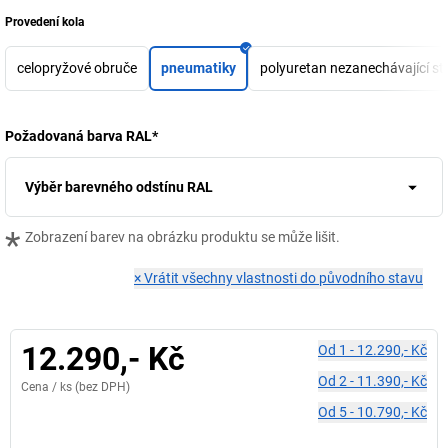
Provedení kola
celopryžové obruče
pneumatiky
polyuretan nezanechávající st
Požadovaná barva RAL
*
Výběr barevného odstínu RAL
*
Zobrazení barev na obrázku produktu se může lišit.
×
Vrátit všechny vlastnosti do původního stavu
12.290,- Kč
Od
1
-
12.290,- Kč
Od
2
-
11.390,- Kč
Cena /
ks
(bez DPH)
Od
5
-
10.790,- Kč