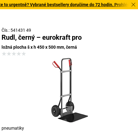
to urgentně? Vybrané bestsellery doručíme do 72 hodin. Prohlédněte s
Čís.: 541431 49
Rudl, černý – eurokraft pro
ložná plocha š x h 450 x 500 mm, černá
pneumatiky