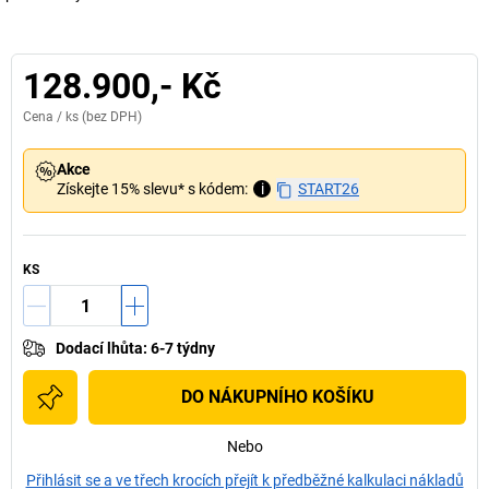
128.900,- Kč
Cena /
ks
(bez DPH)
Akce
Získejte 15% slevu* s kódem:
i
START26
KS
Dodací lhůta
:
6-7 týdny
DO NÁKUPNÍHO KOŠÍKU
Nebo
Přihlásit se a ve třech krocích přejít k předběžné kalkulaci nákladů