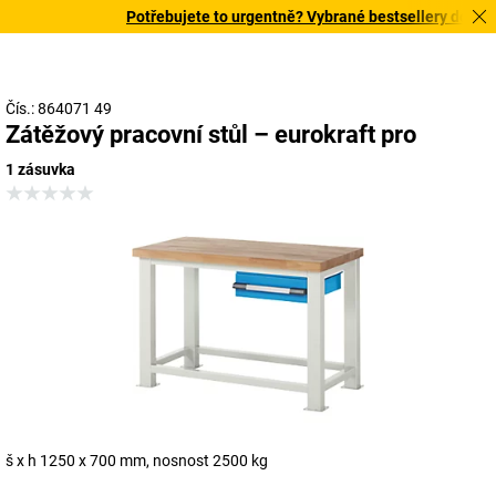
Potřebujete to urgentně? Vybrané bestsellery doručím
Čís.: 864071 49
Zátěžový pracovní stůl – eurokraft pro
1 zásuvka
š x h 1250 x 700 mm, nosnost 2500 kg