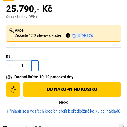
25.790,- Kč
Cena /
ks
(bez DPH)
Akce
Získejte 15% slevu* s kódem:
i
START26
KS
Dodací lhůta
:
10-12 pracovní dny
DO NÁKUPNÍHO KOŠÍKU
Nebo
Přihlásit se a ve třech krocích přejít k předběžné kalkulaci nákladů