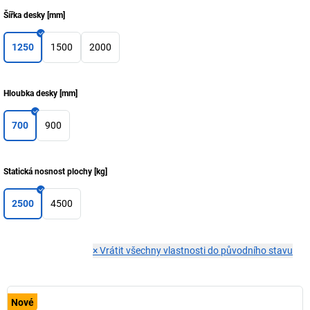
Šířka desky
[
mm
]
1250
1500
2000
Hloubka desky
[
mm
]
700
900
Statická nosnost plochy
[
kg
]
2500
4500
×
Vrátit všechny vlastnosti do původního stavu
Nové