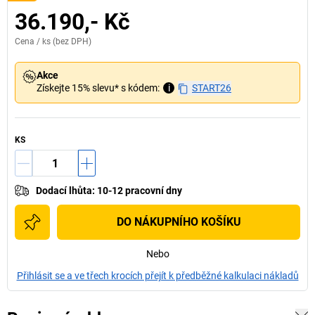
36.190,- Kč
Cena /
ks
(bez DPH)
Akce
Získejte 15% slevu* s kódem:
i
START26
KS
Dodací lhůta
:
10-12 pracovní dny
DO NÁKUPNÍHO KOŠÍKU
Nebo
Přihlásit se a ve třech krocích přejít k předběžné kalkulaci nákladů