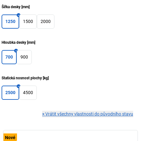
Šířka desky
[
mm
]
1250
1500
2000
Hloubka desky
[
mm
]
700
900
Statická nosnost plochy
[
kg
]
2500
4500
×
Vrátit všechny vlastnosti do původního stavu
Nové