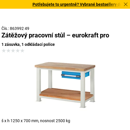
Potřebujete to urgentně? Vybrané bestsellery doručíme
Čís.: 863992 49
Zátěžový pracovní stůl – eurokraft pro
1 zásuvka, 1 odkládací police
š x h 1250 x 700 mm, nosnost 2500 kg