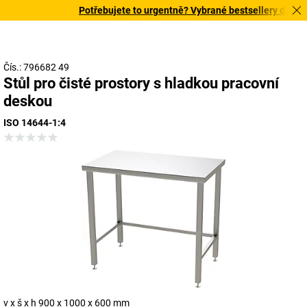
Potřebujete to urgentně? Vybrané bestsellery doručíme
Čís.: 796682 49
Stůl pro čisté prostory s hladkou pracovní
deskou
ISO 14644-1:4
v x š x h 900 x 1000 x 600 mm