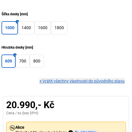
Šířka desky
[
mm
]
1000
1400
1600
1800
Hloubka desky
[
mm
]
600
700
800
×
Vrátit všechny vlastnosti do původního stavu
20.990,- Kč
Cena /
ks
(bez DPH)
Akce