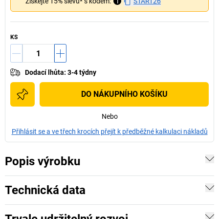
Získejte 15% slevu* s kódem:
i
START26
KS
Dodací lhůta
:
3-4 týdny
DO NÁKUPNÍHO KOŠÍKU
Nebo
Přihlásit se a ve třech krocích přejít k předběžné kalkulaci nákladů
Popis výrobku
Technická data