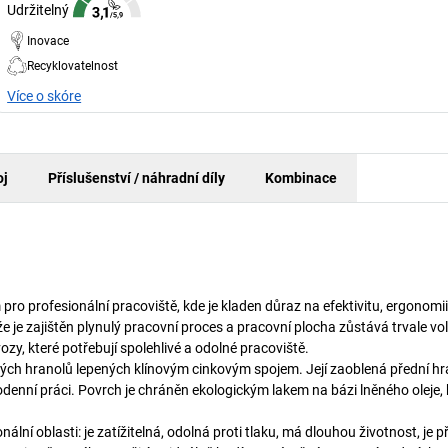
Udržitelný
Inovace
Recyklovatelnost
Více o skóre
oj
Příslušenství / náhradní díly
Kombinace
pro profesionální pracoviště, kde je kladen důraz na efektivitu, ergonomi
e je zajištěn plynulý pracovní proces a pracovní plocha zůstává trvale vo
ozy, které potřebují spolehlivé a odolné pracoviště.
ých hranolů lepených klínovým cinkovým spojem. Její zaoblená přední hr
odenní práci. Povrch je chráněn ekologickým lakem na bázi lněného oleje, 
í oblasti: je zatížitelná, odolná proti tlaku, má dlouhou životnost, je př