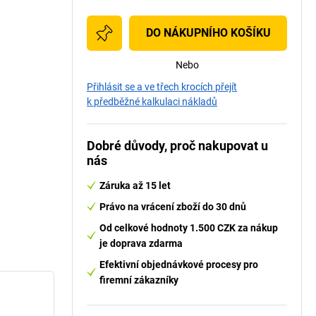
DO NÁKUPNÍHO KOŠÍKU
Nebo
Přihlásit se a ve třech krocích přejít
k předběžné kalkulaci nákladů
Dobré důvody, proč nakupovat u
nás
Záruka až 15 let
Právo na vrácení zboží do 30 dnů
Od celkové hodnoty 1.500 CZK za nákup
je doprava zdarma
Efektivní objednávkové procesy pro
firemní zákazníky