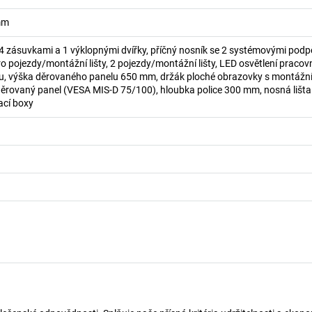
mm
 4 zásuvkami a 1 výklopnými dvířky, příčný nosník se 2 systémovými podp
ro pojezdy/montážní lišty, 2 pojezdy/montážní lišty, LED osvětlení pracovn
ou, výška děrovaného panelu 650 mm, držák ploché obrazovky s montážn
ěrovaný panel (VESA MIS-D 75/100), hloubka police 300 mm, nosná lišta
ací boxy