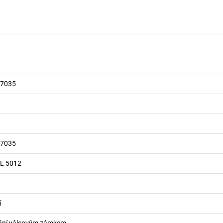
 7035
 7035
AL 5012
í