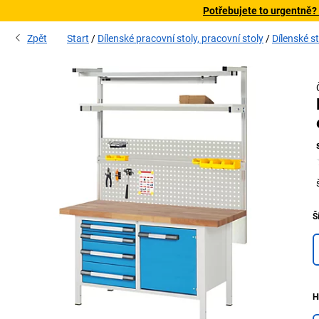
Potřebujete to urgentně?
Zpět
Start
Dílenské pracovní stoly, pracovní stoly
Dílenské st
Š
H