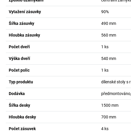
Způsob uzamykání
centrální zamy
Vytažení zásuvky
90%
Šířka zásuvky
490
mm
Hloubka zásuvky
560
mm
Počet dveří
1
ks
Výška dveří
540
mm
Počet polic
1
ks
Typ produktu
dílenské stoly s
Dodávka
předmontováno,
Šířka desky
1500
mm
Hloubka desky
700
mm
Počet zásuvek
4
ks