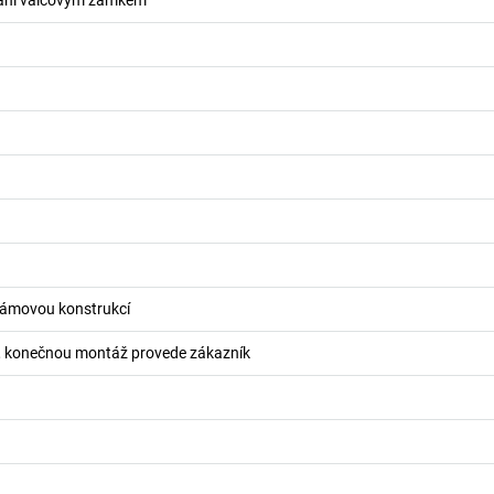
kání válcovým zámkem
 rámovou konstrukcí
 konečnou montáž provede zákazník