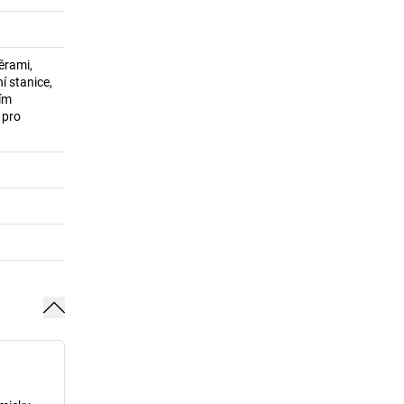
ěrami,
í stanice,
ím
 pro