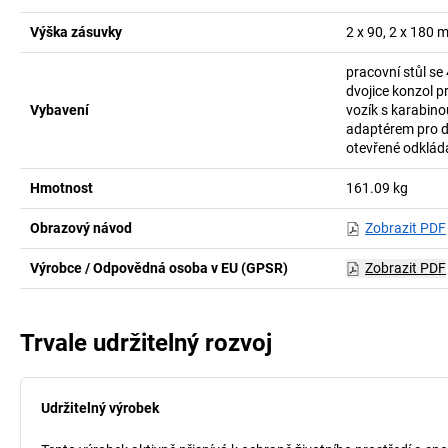
Výška zásuvky
2 x 90, 2 x 180
pracovní stůl se
dvojice konzol p
Vybavení
vozík s karabin
adaptérem pro d
otevřené odklád
Hmotnost
161.09
kg
Obrazový návod
Zobrazit PDF
Výrobce / Odpovědná osoba v EU (GPSR)
Zobrazit PDF
Trvale udržitelný rozvoj
Udržitelný výrobek