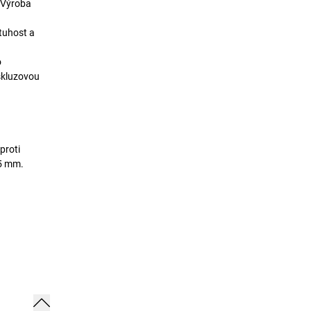
. Výroba
 tuhost a
o
skluzovou
proti
15 mm.