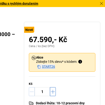
bídku s rychlým doručením
Nové
 8000 –
67.590,- Kč
Cena /
ks
(bez DPH)
Akce
Získejte 15% slevu* s kódem:
i
START26
KS
Dodací lhůta
:
10-12 pracovní dny