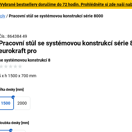
 Vybrané bestsellery doručíme do 72 hodin. Prohlédněte si zde naši na
oly
Pracovní stůl se systémovou konstrukcí série 8000
Čís.: 864384 49
Pracovní stůl se systémovou konstrukcí série
eurokraft pro
se systémovou konstrukcí 8
š x h 1500 x 700 mm
ířka desky
[
mm
]
1500
2000
loubka desky
[
mm
]