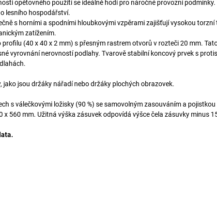
nosti opětovného použití se ideálně hodí pro náročné provozní podmínky
ho lesního hospodářství.
lečně s horními a spodními hloubkovými vzpěrami zajišťují vysokou torzní
hanickým zatížením.
rofilu (40 x 40 x 2 mm) s přesným rastrem otvorů v rozteči 20 mm. Tat
né vyrovnání nerovností podlahy. Tvarově stabilní koncový prvek s proti
odlahách.
, jako jsou držáky nářadí nebo držáky plochých obrazovek.
ch s válečkovými ložisky (90 %) se samovolným zasouváním a pojistkou 
90 x 560 mm. Užitná výška zásuvek odpovídá výšce čela zásuvky minus 
data.