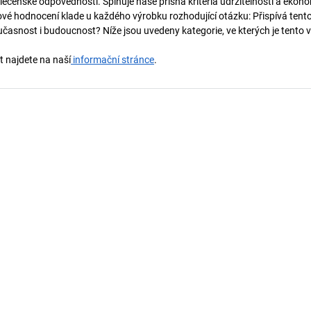
lečenské odpovědnosti. Splňuje naše přísná kritéria udržitelnosti a ekono
vé hodnocení klade u každého výrobku rozhodující otázku: Přispívá tent
učasnost i budoucnost? Níže jsou uvedeny kategorie, ve kterých je tento 
t najdete na naší
informační stránce
.