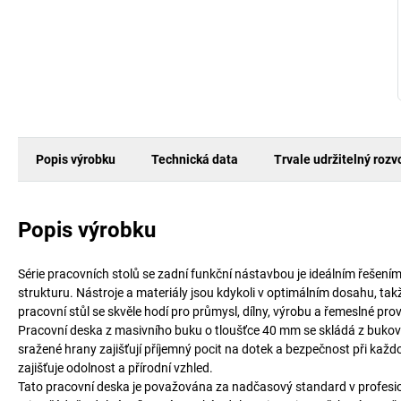
Popis výrobku
Technická data
Trvale udržitelný rozv
Popis výrobku
Série pracovních stolů se zadní funkční nástavbou je ideálním řešením 
strukturu. Nástroje a materiály jsou kdykoli v optimálním dosahu, takž
pracovní stůl se skvěle hodí pro průmysl, dílny, výrobu a řemeslné prov
Pracovní deska z masivního buku o tloušťce 40 mm se skládá z bukov
sražené hrany zajišťují příjemný pocit na dotek a bezpečnost při každ
zajišťuje odolnost a přírodní vzhled.
Tato pracovní deska je považována za nadčasový standard v profesionáln