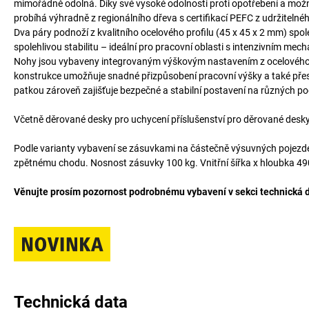
mimořádně odolná. Díky své vysoké odolnosti proti opotřebení a mož
probíhá výhradně z regionálního dřeva s certifikací PEFC z udržitelné
Dva páry podnoží z kvalitního ocelového profilu (45 x 45 x 2 mm) spo
spolehlivou stabilitu – ideální pro pracovní oblasti s intenzivním mec
Nohy jsou vybaveny integrovaným výškovým nastavením z ocelového p
konstrukce umožňuje snadné přizpůsobení pracovní výšky a také přes
patkou zároveň zajišťuje bezpečné a stabilní postavení na různých p
Včetně děrované desky pro uchycení příslušenství pro děrované desky
Podle varianty vybavení se zásuvkami na částečně výsuvných pojezde
zpětnému chodu. Nosnost zásuvky 100 kg. Vnitřní šířka x hloubka 4
Věnujte prosím pozornost podrobnému vybavení v sekci technická 
Technická data