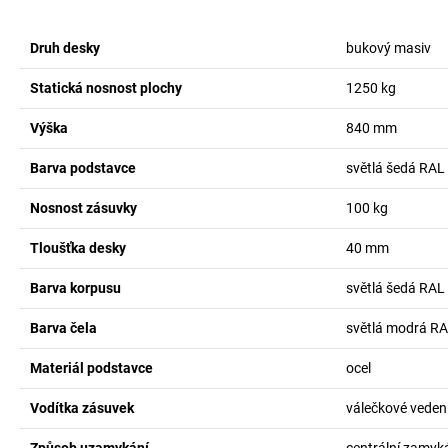
Druh desky
bukový masiv
Statická nosnost plochy
1250
kg
Výška
840
mm
Barva podstavce
světlá šedá RAL
Nosnost zásuvky
100
kg
Tloušťka desky
40
mm
Barva korpusu
světlá šedá RAL
Barva čela
světlá modrá R
Materiál podstavce
ocel
Vodítka zásuvek
válečkové veden