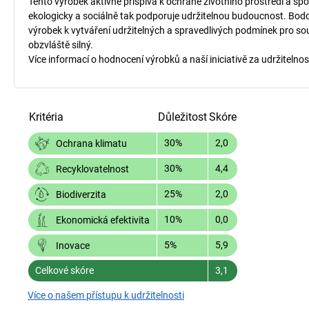
Tento výrobek aktivně přispívá k ochraně životního prostředí a spo
ekologicky a sociálně tak podporuje udržitelnou budoucnost. Bodo
výrobek k vytváření udržitelných a spravedlivých podmínek pro so
obzvláště silný.
Více informací o hodnocení výrobků a naší iniciativě za udržitelnos
Kritéria
Důležitost
Skóre
30%
2,0
Ochrana klimatu
30%
4,4
Recyklovatelnost
25%
2,0
Biodiverzita
10%
0,0
Ekonomická efektivita
5%
5,9
Inovace
Celkové skóre
3,1
Více o našem přístupu k udržitelnosti